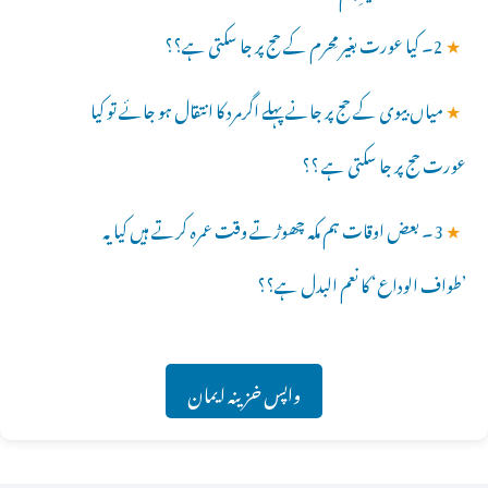
★
2۔ کیا عورت بغیر مِحرم کے حج پر جا سکتی ہے؟؟
★
میاں بیوی کے حج پر جانے پہلے اگرمرد کا انتقال ہو جائے تو کیا
عورت حج پر جا سکتی ہے ؟؟
★
3۔ بعض اوقات ہم مکہ چھوڑتے وقت عمرہ کرتے ہیں کیا یہ
’طواف الوداع‘ کا نعم البدل ہے؟؟
واپس خزینہ ایمان