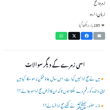
زمرہ:
حج
زبان:
اردو
285
بار دیکھا گیا
اسی زمرے کے دیگر سوالات
★
میں نے حج ادا نہیں کیا ہے، اس سال جانا ممکن نہ ہو سکا، کیا میں
اپنی والدہ کو رقم دے سکتا ہوں تا کہ ان کا فرض حج ادا ہو جا ئے ؟؟
★
3۔ حضور ﷺ نے کتنے حج ادا فرمائے؟؟