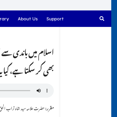
rary
About Us
Support
اسلام میں باندی سے 
بھی کر سکتا ہے، کیا
مقرر:
حضرت علامہ سید شاہ تراب الحق ق