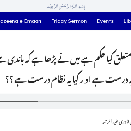
بِسْمِ اللّٰہِ الرَّحْمٰنِ الرَّحِیْم
azeena e Emaan
Friday Sermon
Events
Lib
متعلق کیا حکم ہے میں نے پڑھا ہے کہ باندی 
 یہ درست ہے او ر کیا یہ نظام درست ہے ؟؟
ادری علیہ الرحمہ