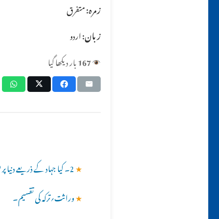
زمرہ:
متفرق
زبان:
اردو
167
بار دیکھا گیا
★
2۔ کیا جہاد کے ذریعے دنیا پر قبضہ کیا جا سکتا ہے ؟؟
★
وراثت؍ترکہ کی تقسیم۔