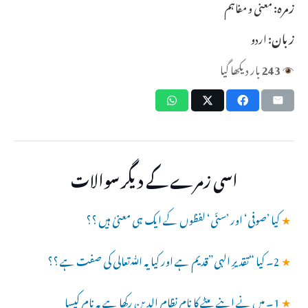
زمرہ:
معنی و مفاہم
زبان:
اردو
243
بار دیکھا گیا
اسی زمرے کے دیگر سوالات
★
کیا ’صوفی‘ اور ’سنّی‘ لفظوں کے ایک ہی معنیٰ ہیں ؟؟
★
2۔ کیا “تقدیرِ الہی”قدیم ہے اور کیا یہ ﷲتعالی کی صفت ہے ؟؟
★
1۔ میں نے اپنے بیٹے کا نام نظام الدین رکھا ہے یہ نام کیسا