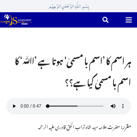
بِسْمِ اللّٰہِ الرَّحْمٰنِ الرَّحِیْم
ہر اسم کا ’اسم با مسمیٰ‘ ہوتا ہے ’اﷲ‘ کا
اسم با مسمیٰ کیا ہے؟؟
مقرر:
حضرت علامہ سید شاہ تراب الحق قادری علیہ الرحمہ