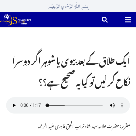
بِسْمِ اللّٰہِ الرَّحْمٰنِ الرَّحِیْم
ایک طلاق کے بعد بیوی یا شوہر اگر دوسرا
نکاح کر لیں تو کیا یہ صحیح ہے؟؟
مقرر:
حضرت علامہ سید شاہ تراب الحق قادری علیہ الرحمہ