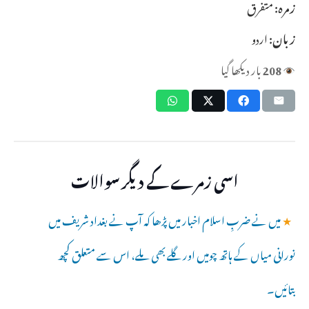
زمرہ:
متفرق
زبان:
اردو
208
بار دیکھا گیا
اسی زمرے کے دیگر سوالات
★
میں نے ضربِ اسلام اخبار میں پڑھا کہ آپ نے بغداد شریف میں
نورانی میاں کے ہاتھ چومیں اور گلے بھی ملے، اس سے متعلق کچھ
بتائیں۔