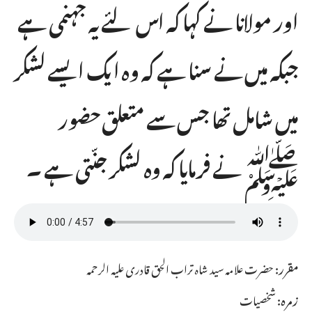
اور مولانا نے کہا کہ اس لئے یہ جہنمی ہے
جبکہ میں نے سنا ہے کہ وہ ایک ایسے لشکر
میں شامل تھا جس سے متعلق حضور
ﷺ نے فرمایا کہ وہ لشکر جنّتی ہے ۔
مقرر:
حضرت علامہ سید شاہ تراب الحق قادری علیہ الرحمہ
زمرہ:
شخصیات