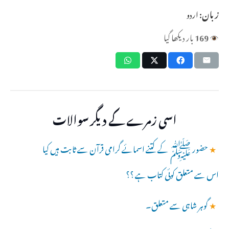
زبان:
اردو
169
بار دیکھا گیا
اسی زمرے کے دیگر سوالات
★
حضور ﷺ کے کتنے اسمائے گرامی قرآن سے ثابت ہیں کیا
اس سے متعلق کوئی کتاب ہے ؟؟
★
گوہر شاہی سے متعلق۔