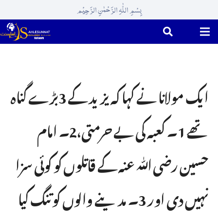
بِسْمِ اللّٰہِ الرَّحْمٰنِ الرَّحِیْم
ایک مولانا نے کہا کہ یزید کے 3بڑے گناہ
تھے 1۔ کعبہ کی بے حرمتی،2۔ امام
حسین رضی ﷲ عنہ کے قاتلوں کو کوئی سزا
نہیں دی اور 3۔ مدینے والوں کو تنگ کیا