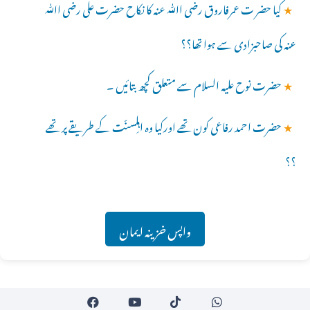
★
کیا حضر ت عمرفاروق رضی اﷲ عنہ کا نکاح حضرت علی رضی اﷲ
عنہ کی صاحبزادی سے ہوا تھا؟؟
★
حضرت نوح علیہ السلام سے متعلق کچھ بتائیں ۔
★
حضرت احمد رفاعی کون تھے اورکیا وہ اہلِسنّت کے طریقے پر تھے
؟؟
واپس خزینہ ایمان