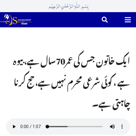
بِسْمِ اللّٰہِ الرَّحْمٰنِ الرَّحِیْم
ایک خاتون جس کی عمر70سال ہے، بیوہ
ہے ، کوئی شرعی مِحرم نہیں ہے، حج کرنا
چاہتی ہے۔