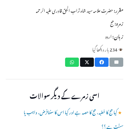
مقرر:
حضرت علامہ سید شاہ تراب الحق قادری علیہ الرحمہ
زمرہ:
حج
زبان:
اردو
234
بار دیکھا گیا
اسی زمرے کے دیگر سوالات
★
کیا حج کا خطبہ، حج کا حصہ ہے اور کیا اس کا سننافرض، واجب یا
سنّت ہے ؟؟