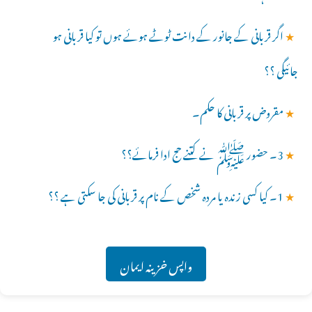
★
اگر قربانی کے جانور کے دانت ٹوٹے ہوئے ہوں تو کیا قربانی ہو
جائیگی ؟؟
★
مقروض پر قربانی کا حکم۔
★
3۔ حضور ﷺ نے کتنے حج ادا فرمائے؟؟
★
1۔ کیا کسی زندہ یا مردہ شخص کے نام پر قربانی کی جا سکتی ہے ؟؟
واپس خزینہ ایمان