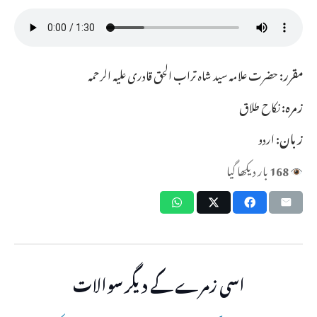
مقرر:
حضرت علامہ سید شاہ تراب الحق قادری علیہ الرحمہ
زمرہ:
نکاح طلاق
زبان:
اردو
168
بار دیکھا گیا
اسی زمرے کے دیگر سوالات