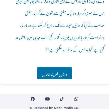
دے دی،15دن بعد اس نے اپنی شادی کو برقرار رکھنا چاہالیکن میری
بہن نے مسترد کر دیا، وہ ایک مفتی سے فتویٰ لے کر آیا، مفتی
صاحب نے کہا کہ وہ تین مہینہ سے تک رجوع کر سکتا ہے وہ بار بار
درخواست کرتا رہا اور یوں تین ماہ گذر گئے، اب میری بہن راضی ہو
گئی ہے، کیا وہ اس کے ساتھ رہ سکتی ہے ؟؟
واپس خزینہ ایمان
© Designed by Qadri Media Cell