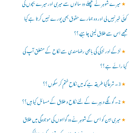
★
میرے شوہر نے پچھلے دو سالوں سے میری اور میرے بچوں کی
کوئی خبر نہیں لی اور وہ ہمارے حقوق بھی پورے نہیں کرتا ہے کیا
مجھے اس سے طلاق لینی چاہیے ؟؟
★
لڑکے اور لڑکی کی باہمی رضامندی سے نکاح کے متعلق آپ کی
کیا رائے ہے ؟؟
★
3۔ شرعاًکیا طریقہ ہے کہ میں نکاح ختم کر سکوں ؟؟
★
2۔ گونگے و بہرے کے لئے نکاح و طلاق کے مسائل کیا ہیں؟؟
★
میری بہن کو اس کے شوہر نے دو گواہوں کی موجودگی میں طلاق