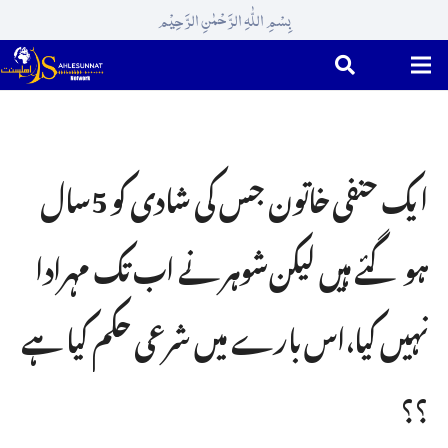
بِسْمِ اللّٰہِ الرَّحْمٰنِ الرَّحِیْم
ایک حنفی خاتون جس کی شادی کو 5سال
ہو گئے ہیں لیکن شوہر نے اب تک مہرادا
نہیں کیا،اس بارے میں شرعی حکم کیا ہے
؟؟