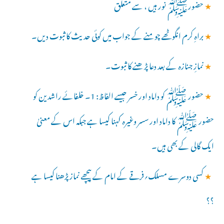
★
حضورﷺ نور ہیں ، سے متعلق
★
براہِ کرم انگوٹھے چومنے کے جواب میں کوئی حدیث کا ثبوت دیں۔
★
نمازِ جنازہ کے بعد دعا پڑھنے کا ثبوت۔
★
حضور ﷺ کو داماد اور خسر جیسے الفاظ: 1۔ خلفائے راشدین کو
حضور ﷺ کا داماد اور سسر وغیرہ کہنا کیسا ہے جبکہ اس کے معنیٰ
ایک گالی کے بھی ہیں۔
★
کسی دوسرے مسلک؍فرقے کے امام کے پیچھے نماز پڑھنا کیسا ہے
؟؟