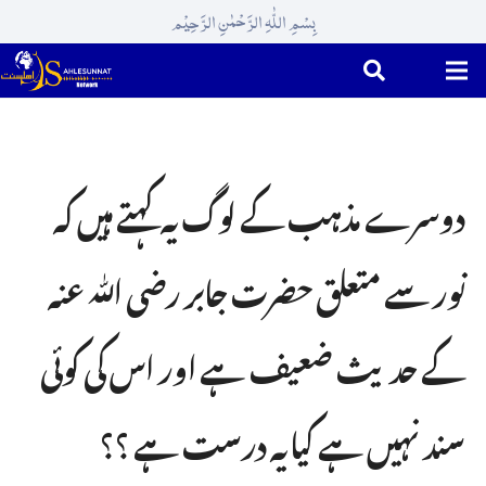
بِسْمِ اللّٰہِ الرَّحْمٰنِ الرَّحِیْم
دوسرے مذہب کے لوگ یہ کہتے ہیں کہ
نور سے متعلق حضرت جابر رضی ﷲ عنہ
کے حدیث ضعیف ہے اور اس کی کوئی
سند نہیں ہے کیا یہ درست ہے ؟؟