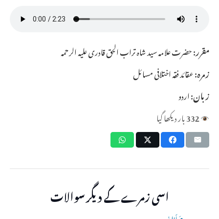
مقرر:
حضرت علامہ سید شاہ تراب الحق قادری علیہ الرحمہ
زمرہ:
عقائد فقہ اختلافی مسائل
زبان:
اردو
332
بار دیکھا گیا
اسی زمرے کے دیگر سوالات