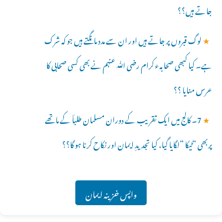
جاتے ہیں؟؟
★
لوگ قبروں پر جاتے ہیں اور ان سے مدد مانگتے ہیں جو کہ شرک
ہے۔ کیا کبھی صحابہء کرام رضی ﷲ عنہم نے بھی کسی صحابی کا
عرس منایا ؟؟
★
7۔ کالج میں ایک تقریب کے دوران مسلمان طلبأ کے ماتھے
پربھی “ٹیکا “لگایا گیا، کیا تجدیدِ ایمان اور نکاح کرنا ہو گا؟؟
واپس خزینہ ایمان