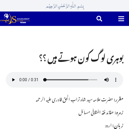
بِسْمِ اللّٰہِ الرَّحْمٰنِ الرَّحِیْم
بوہری لوگ کون ہوتے ہیں ؟؟
مقرر:
حضرت علامہ سید شاہ تراب الحق قادری علیہ الرحمہ
زمرہ:
عقائد فقہ اختلافی مسائل
زبان:
اردو