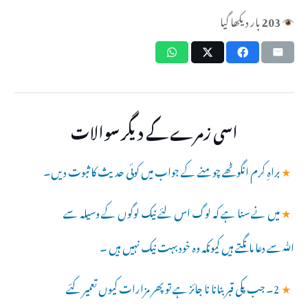
203
بار دیکھا گیا
اسی زمرے کے دیگر سوالات
★
براہِ کرم انگوٹھے چومنے کے جواب میں کوئی حدیث کا ثبوت دیں۔
★
میں نے سنا ہے کہ لوگ اس لئے نیک لوگوں کے وسیلہ سے
ﷲسے دعا مانگتے ہیں کیونکہ وہ خود بہت نیک نہیں ہیں ۔
★
2۔ جب پکی قبر بنانا نا جائز ہے تو پھر مزارات کیوں تعمیر کئے