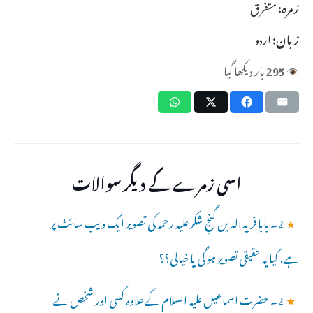
زمرہ:
متفرق
زبان:
اردو
295
بار دیکھا گیا
اسی زمرے کے دیگر سوالات
★
2۔ بابا فریدالدین گنجِ شکر علیہ رحمہ کی تصویر ایک ویب سائٹ پر
ہے، کیا یہ حقیقی تصویر ہو گی یا خیالی؟؟
★
2۔ حضرت اسماعیل علیہ السلام کے علاوہ کسی اور شخص نے