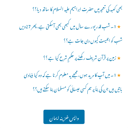
بھی کعبہ کی تعمیرمیں حضرت ابراہیم علیہ السلام کا ساتھ دیا؟؟
★
1۔ شبِ قدر پورے سال میں کبھی بھی آسکتی ہے، پھر 27ویں
شب کو اہمیت کیوں دی جات ہے؟؟
★
زمین پر قرآن شریف رکھنے پر حکمِ شرع کیا ہے ؟؟
★
1۔ میں آپ کا مرید ہوں، مجھے یہ معلوم کرنا ہے کہ وہ کیا بنیادی
باتیں ہیں جن کی بنأ پر ہم کسی عیسائی کو مسلمان بنا سکتے ہیں؟؟
واپس خزینہ ایمان