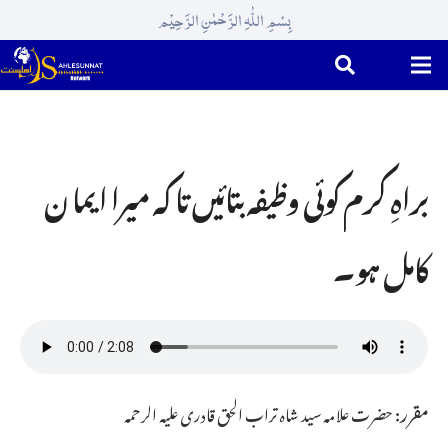
بِسْمِ اللّٰہِ الرَّحْمٰنِ الرَّحِیْم
براہِ کرم کوئی وظیفہ بتائیں تا کہ میرا ایما ن
کامل ہو۔
مقرر:
حضرت علامہ سید شاہ تراب الحق قادری علیہ الرحمہ