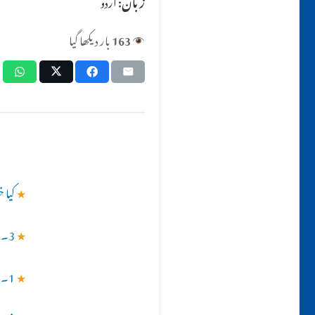
زبان:
اردو
163
بار دیکھا گیا
★
کیا خ
★
3۔ خواتین کے مخصوص ایام کی کم از کم اور زیادہ سے زیادہ مدت کیا ہے ؟؟
★
1۔ لڑکی کی عدّت کتنی ہو گی جبکہ میاں، بیوی کے درمیان ایک سال کی علیحدگی رہی ہو؟؟