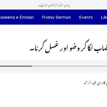
بِسْمِ اللّٰہِ الرَّحْمٰنِ الرَّحِیْم
azeena e Emaan
Friday Sermon
Events
Lib
خضاب لگا کر وضو اور غسل کرنا۔
ادری علیہ الرحمہ