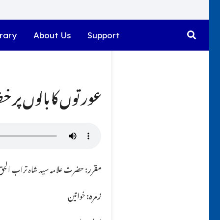
rary
About Us
Support
عورتوں کا بالوں پر 
مقرر:
حضرت علامہ سید شاہ تراب الحق ق
زمرہ:
خواتین