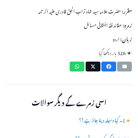
مقرر:
حضرت علامہ سید شاہ تراب الحق قادری علیہ الرحمہ
زمرہ:
عقائد فقہ اختلافی مسائل
زبان:
اردو
326
بار دیکھا گیا
اسی زمرے کے دیگر سوالات
★
2۔ کیا وسیلہ دینا جائز ہے ؟؟
★
بوہری لوگ کون ہوتے ہیں ؟؟