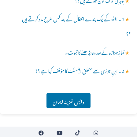
★
1۔ اﷲکے نیک بندے انتقال کے بعد کس طرح مدد کرتے ہیں
؟؟
★
نمازِ جنازہ کے بعد دعا پڑھنے کا ثبوت۔
★
2۔ ابنِ جوزی سے متعلق اہلِسنّت کا مؤقف کیا ہے ؟؟
واپس خزینہ ایمان