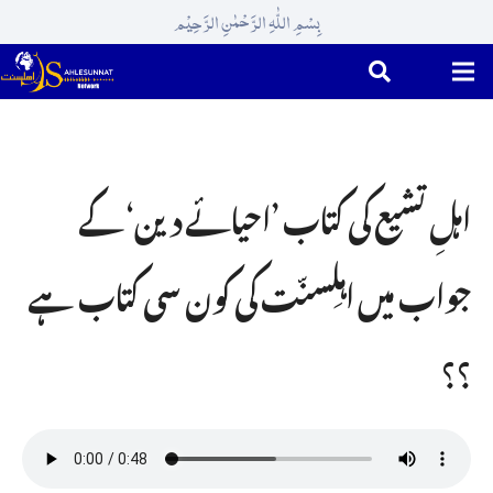
بِسْمِ اللّٰہِ الرَّحْمٰنِ الرَّحِیْم
اہلِ تشیع کی کتاب ’احیائے دین‘ کے
جواب میں اہلِسنّت کی کون سی کتاب ہے
؟؟