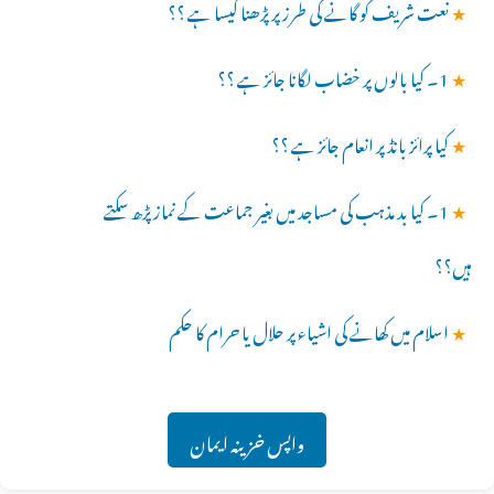
★
نعت شریف کو گانے کی طرز پر پڑھنا کیسا ہے ؟؟
★
1۔ کیا بالوں پر خضاب لگانا جائز ہے ؟؟
★
کیا پرائز بانڈ پر انعام جائز ہے ؟؟
★
1۔ کیا بد مذہب کی مساجد میں بغیر جماعت کے نماز پڑھ سکتے
ہیں؟؟
★
اسلام میں کھانے کی اشیاء پر حلال یا حرام کا حکم
واپس خزینہ ایمان