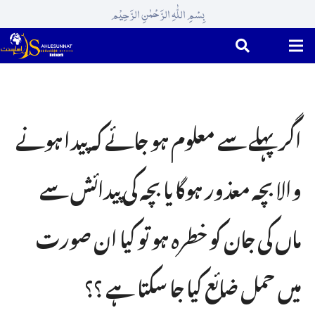
بِسْمِ اللّٰہِ الرَّحْمٰنِ الرَّحِیْم
اگر پہلے سے معلوم ہو جائے کہ پیدا ہونے
والا بچہ معذور ہوگا یا بچہ کی پیدائش سے
ماں کی جان کو خطرہ ہو تو کیا ان صورت
میں حمل ضائع کیا جا سکتا ہے ؟؟