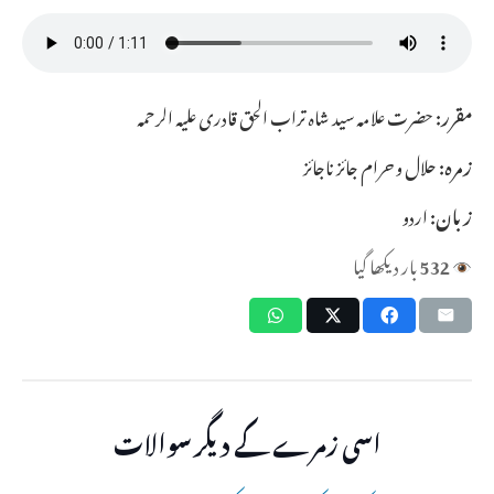
مقرر:
حضرت علامہ سید شاہ تراب الحق قادری علیہ الرحمہ
زمرہ:
حلال و حرام جائز ناجائز
زبان:
اردو
532
بار دیکھا گیا
اسی زمرے کے دیگر سوالات