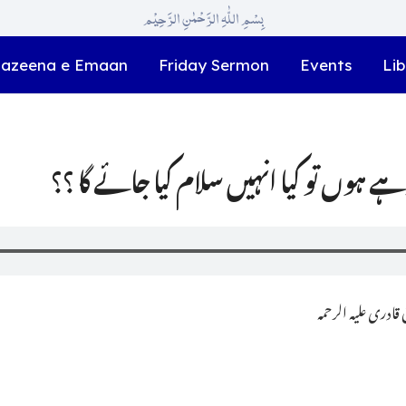
بِسْمِ اللّٰہِ الرَّحْمٰنِ الرَّحِیْم
azeena e Emaan
Friday Sermon
Events
Lib
رہے ہوں تو کیا انہیں سلام کیا جائے گا ؟؟
ادری علیہ الرحمہ