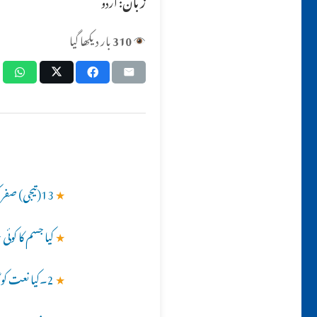
زبان:
اردو
310
بار دیکھا گیا
★
13(تیجی) صفر کیا ہے کیا اس سے پہلے نکاح کرنا شرعاً منع ہے ؟؟
★
کیا جسم کا کوئی
★
2۔کیا نعت کو گانے کی طرز پر پڑھنا جائز ہے ؟؟