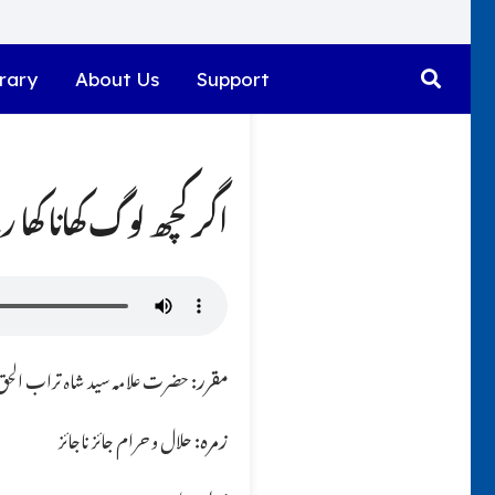
rary
About Us
Support
اگر کچھ لوگ کھانا کھا 
مقرر:
حضرت علامہ سید شاہ تراب الحق ق
زمرہ:
حلال و حرام جائز ناجائز