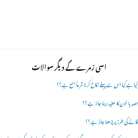
اسی زمرے کے دیگر سوالات
 حصہ یا خون کا عطیہ دینا جائز ہے ؟؟