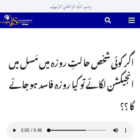
بِسْمِ اللّٰہِ الرَّحْمٰنِ الرَّحِیْم
اگر کوئی شخص حا لتِ روزہ میں مَسل میں
انجیکشن لگائے تو کیا روزہ فاسد ہو جائے
گا ؟؟