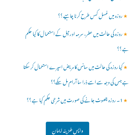
★
روزہ میں غسل کسں طرح کرنا چاہیے ؟؟
★
روزہ کی حالت میں عطر، سرمہ اور تیل کے استعما ل کا کیا حکم
ہے ؟؟
★
کیا روزہ کی حالت میں سانس کا مریض اسپرے استعمال کر سکتا
ہے جس کی وجہ سے اسے ذرا سا آرام مل سکے؟؟
★
1۔ روزہ چھوٹ جانے کی صورت میں شرعی حکم کیا ہے ؟؟
واپس خزینہ ایمان