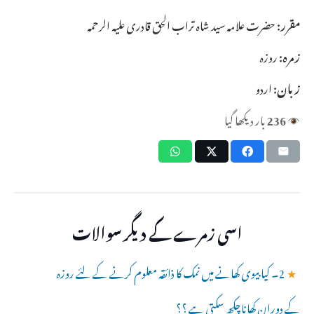
مقرر:
حضرت علامہ سید شاہ تراب الحق قادری علیہ الرحمہ
زمرہ:
روزہ
زبان:
اردو
236
بار دیکھا گیا
اسی زمرے کے دیگر سوالات
★
2۔ کیا بیوی کھانے میں نمک کا ذائقہ معلوم کرنے کے لئے روزہ
کے دوران کھاناچکھ سکتی ہے ؟؟