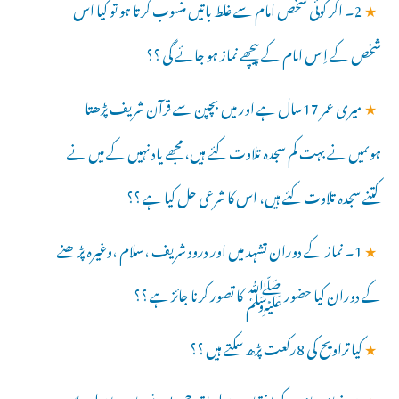
★
2۔ اگر کوئی شخص امام سے غلط باتیں منسوب کرتا ہو تو کیا اس
شخص کے اِ س امام کے پیچھے نماز ہو جائے گی ؟؟
★
میری عمر 17سال ہے اور میں بچپن سے قرآن شریف پڑھتا
ہوںمیں نے بہت کم سجدہ تلاوت کئے ہیں، مجھے یاد نہیں کے میں نے
کتنے سجدہ تلاوت کئے ہیں، اس کا شرعی حل کیا ہے ؟؟
★
1۔ نماز کے دوران تشہد میں اور درود شریف ،سلام ،وغیرہ پڑھنے
کے دوران کیا حضور ﷺ کا تصور کرنا جائز ہے ؟؟
★
کیا تراویح کی 8رکعت پڑھ سکتے ہیں ؟؟