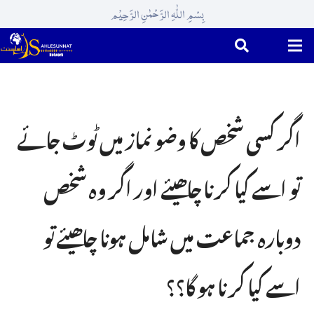
بِسْمِ اللّٰہِ الرَّحْمٰنِ الرَّحِیْم
اگر کسی شخص کا وضو نماز میں ٹوٹ جائے
تو اسے کیا کرنا چاھیئے اور اگر وہ شخص
دوبارہ جماعت میں شامل ہونا چاھیئے تو
اسے کیا کرنا ہو گا؟؟