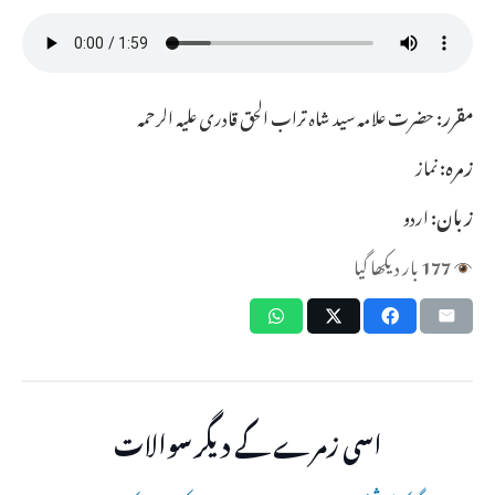
مقرر:
حضرت علامہ سید شاہ تراب الحق قادری علیہ الرحمہ
زمرہ:
نماز
زبان:
اردو
177
بار دیکھا گیا
اسی زمرے کے دیگر سوالات