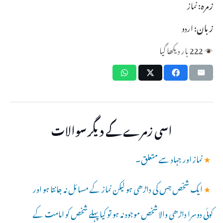
زمرہ:
نماز
زبان:
اردو
222
بار دیکھا گیا
اسی زمرے کے دیگر سوالات
★
نماز اور جہاد سے متعلق۔
★
ایک شخص جس کی داڑھی ہو لیکن نماز کے مسائل نہ جانتا ہو اور
کوئی دوسرا داڑھی والا شخص موجود نہ ہو تو کیا پہلے شخص کو امامت کے