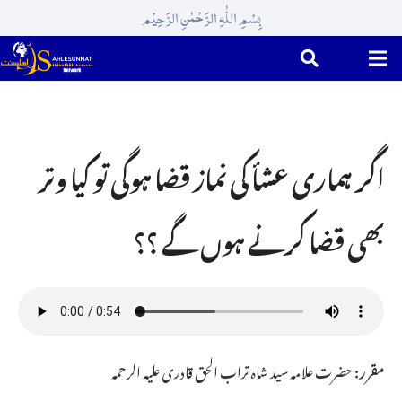
بِسْمِ اللّٰہِ الرَّحْمٰنِ الرَّحِیْم
اگر ہماری عشأ کی نماز قضا ہوگی تو کیا وتر
بھی قضا کرنے ہوں گے ؟؟
مقرر:
حضرت علامہ سید شاہ تراب الحق قادری علیہ الرحمہ