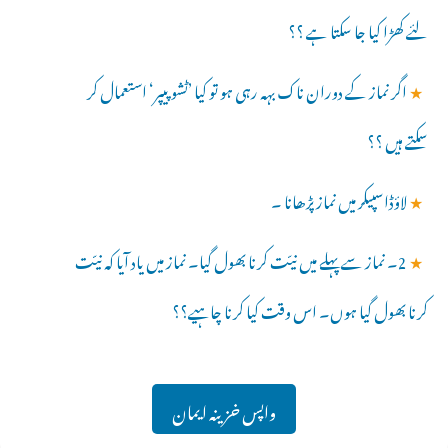
لئے کھڑا کیا جا سکتا ہے ؟؟
★
اگر نماز کے دوران ناک بہہ رہی ہو تو کیا ’ٹشو پیپر‘ استعمال کر
سکتے ہیں ؟؟
★
لاؤڈاسپیکر میں نماز پڑھانا ۔
★
2۔ نماز سے پہلے میں نیّت کرنا بھول گیا۔ نماز میں یاد آیا کہ نیّت
کرنا بھول گیا ہوں۔ اس وقت کیا کرنا چاہیے؟؟
واپس خزینہ ایمان