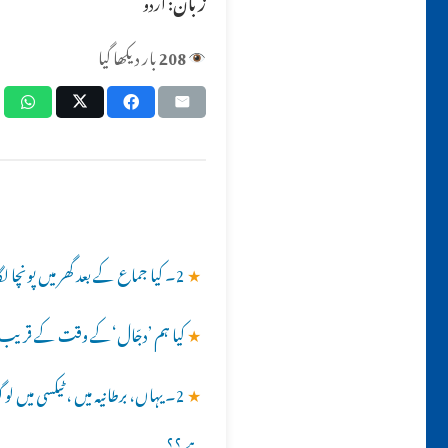
زبان:
اردو
208
بار دیکھا گیا
★
2۔ کیا جماع کے بعد گھر میں پونچا لگانا ضروری ہے ؟؟
★
کیا ہم ’دجّال‘کے وقت کے قریب 
★
2۔ یہاں، برطانیہ میں ، ٹیکسی میں 
ہے ؟؟