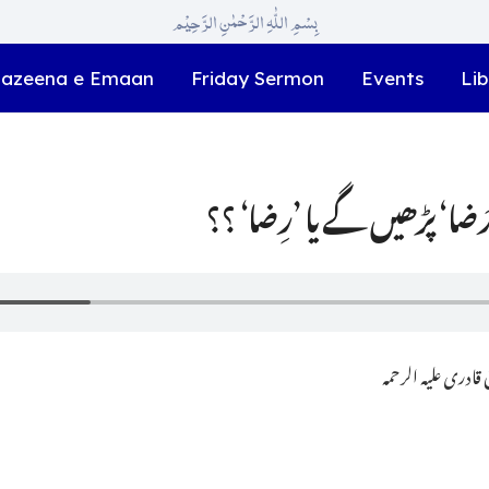
بِسْمِ اللّٰہِ الرَّحْمٰنِ الرَّحِیْم
azeena e Emaan
Friday Sermon
Events
Lib
َضا‘ پڑھیں گے یا ’رِضا‘ ؟؟
ادری علیہ الرحمہ