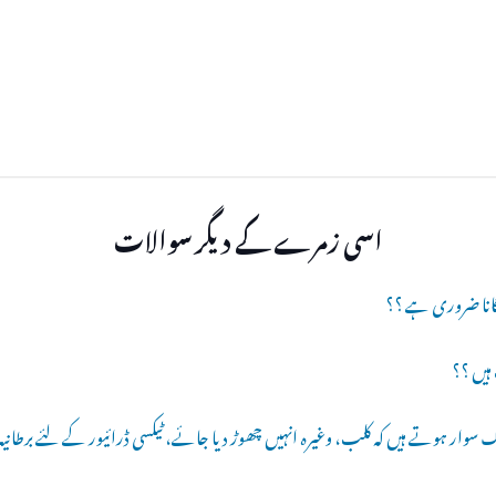
اسی زمرے کے دیگر سوالات
ہیں ؟؟
لوگ سوار ہوتے ہیں کہ کلب، وغیرہ انہیں چھوڑ دیا جائے، ٹیکسی ڈرائیور کے لئے برطانیہ