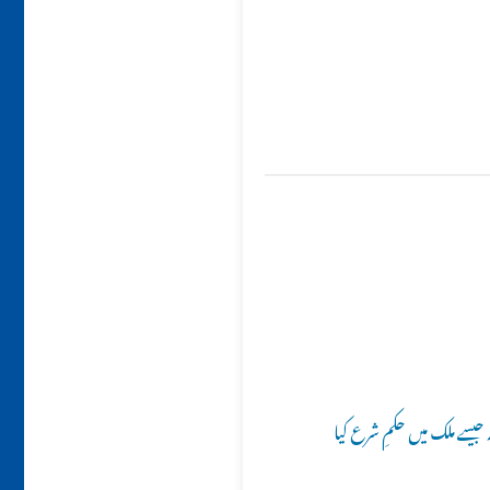
 جیسے ملک میں حکمِ شرع کیا