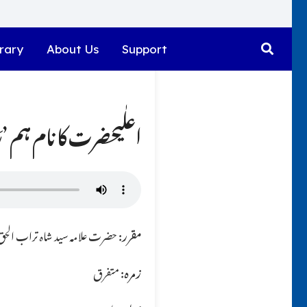
rary
About Us
Support
اعلٰیحضرت کا نام ہم ’ر
مقرر:
حضرت علامہ سید شاہ تراب الحق ق
زمرہ:
متفرق