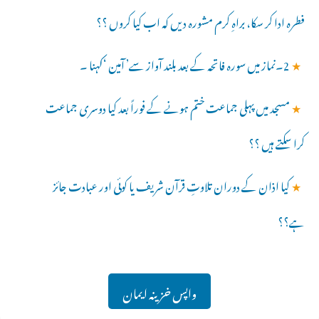
فطرہ ادا کر سکا، براہِ کرم مشورہ دیں کہ اب کیا کروں ؟؟
★
2۔نماز میں سورہ فاتحہ کے بعد بلند آواز سے’ آمین ‘کہنا ۔
★
مسجد میں پہلی جماعت ختم ہونے کے فوراً بعد کیا دوسری جماعت
کرا سکتے ہیں ؟؟
★
کیا اذان کے دوران تلاوتِ قرآن شریف یا کوئی اور عبادت جائز
ہے؟؟
واپس خزینہ ایمان