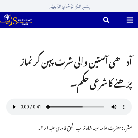
بِسْمِ اللّٰہِ الرَّحْمٰنِ الرَّحِیْم
آدھی آستین والی شرٹ پہن کر نماز
پڑھنے کا شرعی حکم۔
مقرر:
حضرت علامہ سید شاہ تراب الحق قادری علیہ الرحمہ