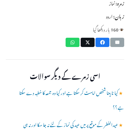
زمرہ:
نماز
زبان:
اردو
160
بار دیکھا گیا
اسی زمرے کے دیگر سوالات
★
کیا نابینا شخص امامت کر سکتا ہے اور کیا وہ جمعہ کا خطبہ دے سکتا
ہے ؟؟
★
عیدالفطر کے موقع پر میں عید کی نماز کے لئے نہ جا سکا اور نہ ہی