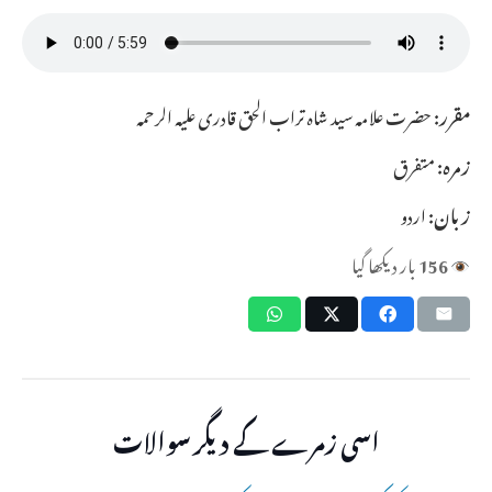
مقرر:
حضرت علامہ سید شاہ تراب الحق قادری علیہ الرحمہ
زمرہ:
متفرق
زبان:
اردو
156
بار دیکھا گیا
اسی زمرے کے دیگر سوالات