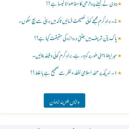
★
بیوی کے کہنے پرداڑھی کا منڈھوانا کیسا ہے ؟؟
★
2۔ براہِ کرم مجھے کوئی نصیحت فرمائیں تاکہ میں برائی سے بچ سکوں۔
★
پاک پتن شریف میں جنّتی دروازہ کی حقیقت کیا ہے؟؟
★
میرا بیٹا ذہنی طور پر کمزور ہے، براہِ کرم کوئی وظیفہ بتائیں۔
★
1۔ امریکہ پر حملہ اسلامی نقطہء نظر سے صحیح ہے یا غلط؟؟
واپس خزینہ ایمان