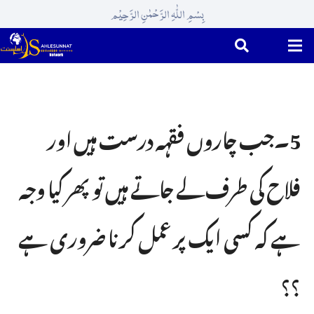
بِسْمِ اللّٰہِ الرَّحْمٰنِ الرَّحِیْم
5۔جب چاروں فقہہ درست ہیں اور
فلاح کی طرف لے جاتے ہیں تو پھر کیا وجہ
ہے کہ کسی ایک پر عمل کرنا ضروری ہے
؟؟