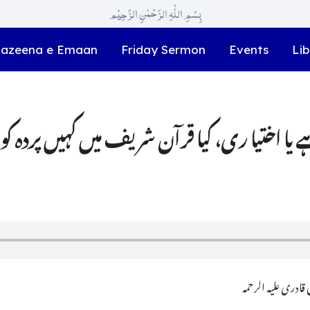
بِسْمِ اللّٰہِ الرَّحْمٰنِ الرَّحِیْم
azeena e Emaan
Friday Sermon
Events
Lib
یا اختیا ری، کیا قرآن شریف میں کہیں پردہ کو 
ادری علیہ الرحمہ