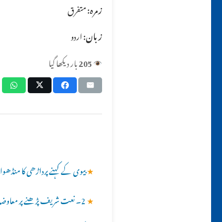
زمرہ:
متفرق
زبان:
اردو
205
بار دیکھا گیا
★
بیوی کے کہنے پرداڑھی کا منڈھوان
★
2۔ نعت شریف پڑھنے پر معاوضہ لینے سے متعلق حکمِ شرع کیا ہے؟؟