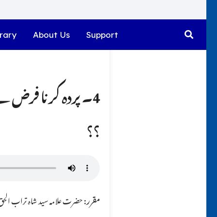
rary
About Us
Support
4۔ پردہ کرنا فرض ہے 
؟؟
مقرر:
حضرت علامہ سید شاہ تراب الحق ق