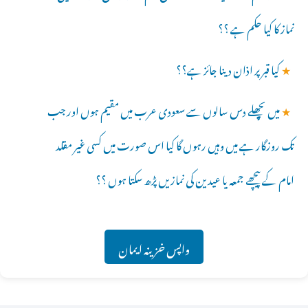
نماز کا کیا حکم ہے ؟؟
★
کیا قبر پر اذان دینا جائز ہے؟؟
★
میں پچھلے دس سالوں سے سعودی عرب میں مقیم ہوں اور جب
تک روزگار ہے میں وہیں رہوں گا کیا اس صورت میں کسی غیر مقلد
امام کے پیچھے جمعہ یا عیدین کی نمازیں پڑھ سکتا ہوں ؟؟
واپس خزینہ ایمان