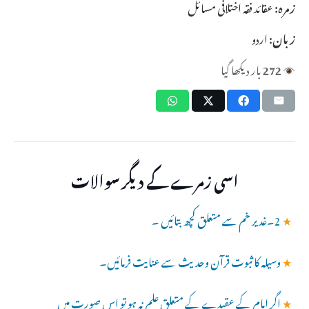
زمرہ:
عقائد فقہ اختلافی مسائل
زبان:
اردو
272
بار دیکھا گیا
اسی زمرے کے دیگر سوالات
★
2۔غدیر خم سے متعلق کچھ بتائیں ۔
★
وسیلہ کا ثبوت قرآن وحدیث سے عنایت فرمائیں۔
★
اگر امام کے عقیدے کے متعلق علم نہ ہو تو اس صورت میں