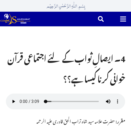
بِسْمِ اللّٰہِ الرَّحْمٰنِ الرَّحِیْم
4۔ ایصالِ ثواب کے لئے اجتماعی قرآن
خوانی کرنا کیسا ہے؟؟
مقرر:
حضرت علامہ سید شاہ تراب الحق قادری علیہ الرحمہ