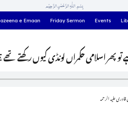
بِسْمِ اللّٰہِ الرَّحْمٰنِ الرَّحِیْم
azeena e Emaan
Friday Sermon
Events
Lib
ادری علیہ الرحمہ