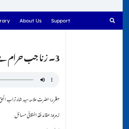
rary
About Us
Support
3۔ زنا جب حرام ہے تو پھر اسلامی حکمراں لونڈی کیوں رکھتے تھے ؟؟
مقرر:
حضرت علامہ سید شاہ تراب الحق ق
زمرہ:
عقائد فقہ اختلافی مسائل