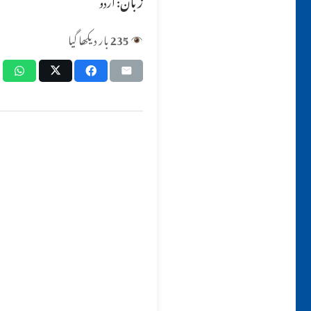
زبان:
اردو
235
بار دیکھا گیا