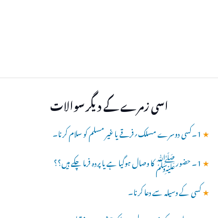
اسی زمرے کے دیگر سوالات
★
1۔کسی دوسرے مسلک؍فرقے یا غیر مسلم کو سلام کرنا۔
★
1۔ حضورﷺ کا وصال ہوگیا ہے یا پردہ فرما چکے ہیں؟؟
★
کسی کے وسیلہ سے دعا کرنا۔