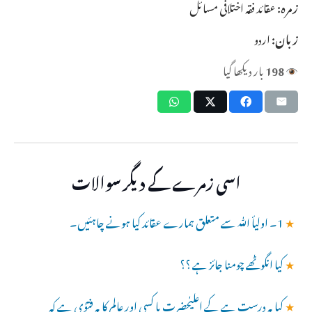
زمرہ:
عقائد فقہ اختلافی مسائل
زبان:
اردو
198
بار دیکھا گیا
اسی زمرے کے دیگر سوالات
★
1۔ اولیأ ﷲ سے متعلق ہمارے عقائد کیا ہونے چاہئیں۔
★
کیا انگوٹھے چومنا جائز ہے ؟؟
★
کیا یہ درست ہے کے اعلیٰحضرت یا کسی اور عالم کا یہ فتوٰی ہے کہ