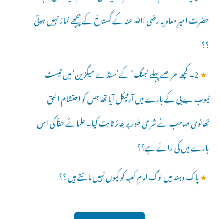
حضرت امیرِ معاویہ رضی اﷲ عنہ کے گستاخ کے پیچھے نماز نہیں ہوتی
؟؟
★
2۔ کچھ عرصے پہلے ’جنگ‘ کے ’سنڈے میگزین‘ میں ٹیسٹ
ٹیوب بے بی کے بارے میں آرٹیکل آیا تھا جس کو احتشام الحق
تھانوی صاحب نے شرعی طور پر جائز ثابت کیا۔ علمائے حقأ کی اس
بارے میں کی رائے ہے؟؟
★
پاک وہند میں لوگ امامِ کعبہ کو کیوں نہیں مانتے ہیں ؟؟