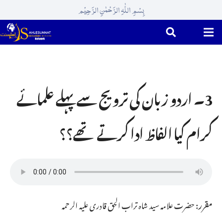
بِسْمِ اللّٰہِ الرَّحْمٰنِ الرَّحِیْم
3۔ اردو زبان کی ترویج سے پہلے علمائے
کرام کیا الفاظ ادا کرتے تھے؟؟
مقرر:
حضرت علامہ سید شاہ تراب الحق قادری علیہ الرحمہ