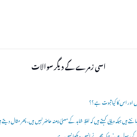
اسی زمرے کے دیگر سوالات
اور اس کا کیا ثبوت ہے ؟؟
ں جبکہ وہابی کہتے ہیں کہ لفظِ شاہد کے معنیٰ بیعنہ حاضر نہیں ہیں، پھر مثال دیتے ہیں
 رسول ہیں‘، جبکہ ہم نے انہیں دیکھا نہیں ہے ۔