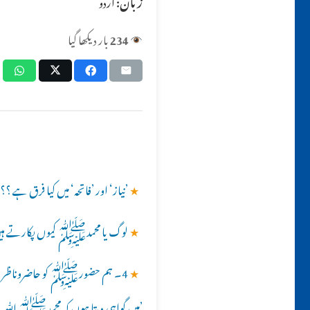
زبان:
اردو
234
بار دیکھا گیا
★
’نیاز‘ اور ’فاتحہ‘ میں کیا فرق ہے ؟؟
★
لوگ یا محمدﷺ کیوں پکارتے ہیں 
★
4۔ ہم حضورﷺ کو حاضروناظر مانتے ہی
’میں گواہی دیتا ہوں کہ محمدﷺ ﷲ کے