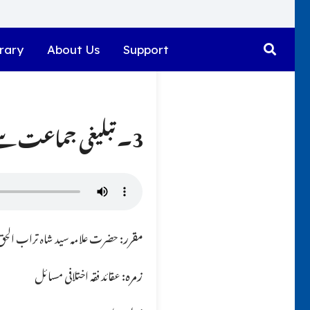
rary
About Us
Support
3۔ تبلیغی جماعت سے متعلق آپ کی کیا رائے ہے ؟؟
مقرر:
حضرت علامہ سید شاہ تراب الحق ق
زمرہ:
عقائد فقہ اختلافی مسائل