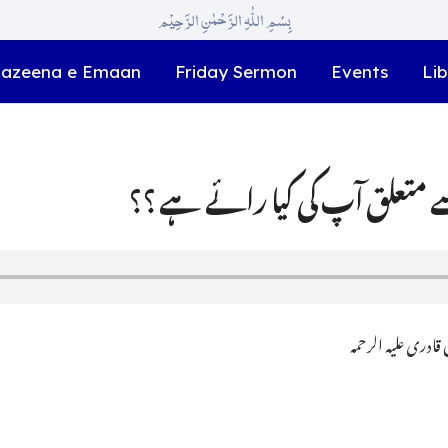
بِسْمِ اللّٰہِ الرَّحْمٰنِ الرَّحِیْم
azeena e Emaan
Friday Sermon
Events
Lib
ادری علیہ الرحمہ