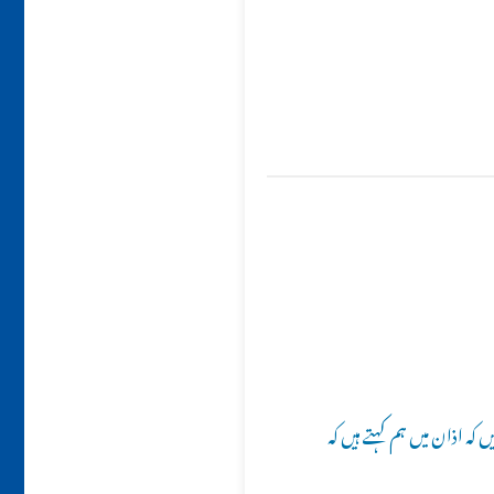
 کہ اذان میں ہم کہتے ہیں کہ