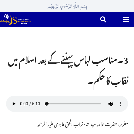
بِسْمِ اللّٰہِ الرَّحْمٰنِ الرَّحِیْم
3۔مناسب لباس پہننے کے بعد اسلام میں
نقاب کا حکم۔
مقرر:
حضرت علامہ سید شاہ تراب الحق قادری علیہ الرحمہ