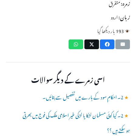
زمرہ:
متفرق
زبان:
اردو
193
بار دیکھا گیا
اسی زمرے کے دیگر سوالات
★
2۔ احکامِ سود کے بارے میں تفصیل سے بتائیں۔
★
2۔ کیا کوئی مسلمان لڑکا یا لڑکی غیر اسلامی ملک کی فوج میں بھرتی
ہو سکتے ہیں ؟؟