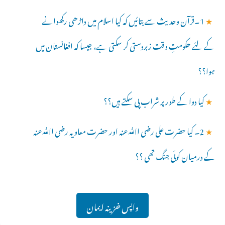
★
1۔قرآن وحدیث سے بتائیں کہ کیا اسلام میں داڑھی رکھوانے
کے لئے حکومتِ وقت زبردستی کر سکتی ہے، جیسا کہ افغانستان میں
ہوا؟؟
★
کیا دوا کے طور پر شراب پی سکتے ہیں؟؟
★
2۔ کیا حضرت علی رضی اﷲعنہ اور حضرت معاویہ رضی اﷲعنہ
کے درمیان کوئی جنگ تھی ؟؟
واپس خزینہ ایمان