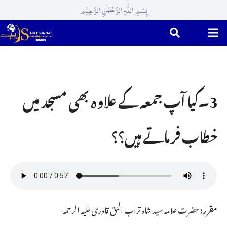
بِسْمِ اللّٰہِ الرَّحْمٰنِ الرَّحِیْم
3۔کیا آپ جمعہ کے علاوہ بھی مسجد میں
خطاب فرماتے ہیں؟؟
مقرر:
حضرت علامہ سید شاہ تراب الحق قادری علیہ الرحمہ