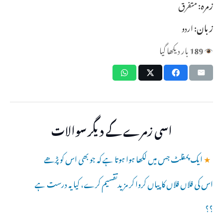
زمرہ:
متفرق
زبان:
اردو
189
بار دیکھا گیا
اسی زمرے کے دیگر سوالات
★
ایک پمفلٹ جس میں لکھا ہوا ہوتا ہے کہ جو بھی اس کو پڑھے
اس کی فلاں فلاں کاپیاں کروا کر مزیدتقسیم کرے، کیا یہ درست ہے
؟؟