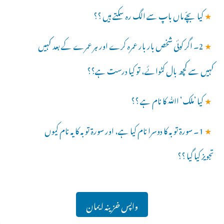
★
کیا بچّے ماں باپ سے الگ رہ سکتے ہیں ؟؟
★
2۔ اگر کوئی شخص بار بار عمرہ کرے اور ہر عمرے کے بعد کہیں
کہیں سے کچھ بال کٹوائے، تو کیا درست ہے؟؟
★
کیا ’ملک‘ اﷲ کا نام ہے ؟؟
★
1۔ سورۃ توبہ کا دوسرا نام کیا ہے، اور سورۃ توبہ کا یہ نام کیوں
تجویز کیا گیا ؟؟
واپس خزینہ ایمان