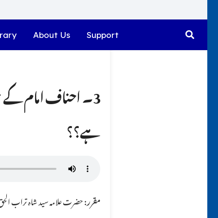
rary
About Us
Support
3۔ احناف امام کے 
ہے؟؟
مقرر:
حضرت علامہ سید شاہ تراب الحق ق