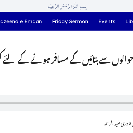
بِسْمِ اللّٰہِ الرَّحْمٰنِ الرَّحِیْم
azeena e Emaan
Friday Sermon
Events
Lib
حوالوں سے بتائیں کے مسافر ہونے کے لئے کت
ادری علیہ الرحمہ