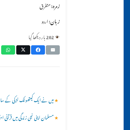
زمرہ:
متفرق
زبان:
اردو
202
بار دیکھا گیا
★
میں نے ایک کیتھولک لڑکی کے ساتھ گناہ کیا ہے اور اسے
★
مسلمان اپنی نجی زندگی میں قرآنی 