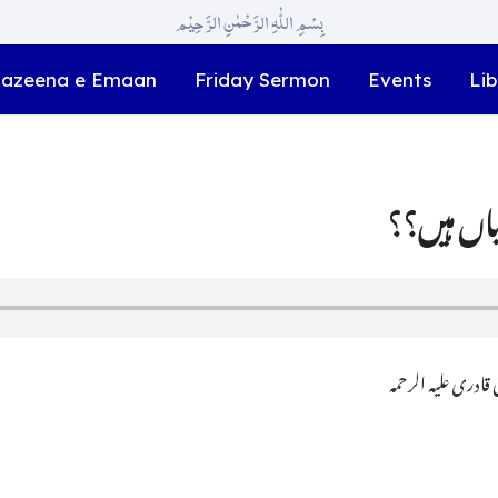
بِسْمِ اللّٰہِ الرَّحْمٰنِ الرَّحِیْم
azeena e Emaan
Friday Sermon
Events
Lib
ادری علیہ الرحمہ