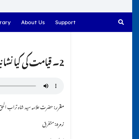
rary
About Us
Support
2۔ قیامت کی کیا نشانیاں ہیں؟؟
مقرر:
حضرت علامہ سید شاہ تراب الحق ق
زمرہ:
متفرق