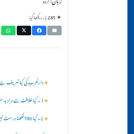
زبان:
اردو
285
بار دیکھا گیا
★
دارلحرب کی کیا تعریف ہے اور
★
3۔ کیا خلافت سے مراد بد عقیدہ لوگوں کو سیدھی راہ پر لانا ہے تا کہ تمام مسلمان ایک ہو جائیں اور کیا یہ خلافت ہر مسلمان پر فرض ہے؟؟
★
2۔ کیا 786لکھنا درست نہیں ہے ؟؟