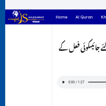
Home
Al Quran
Kh
ئے جائیںکوئی فعل کے