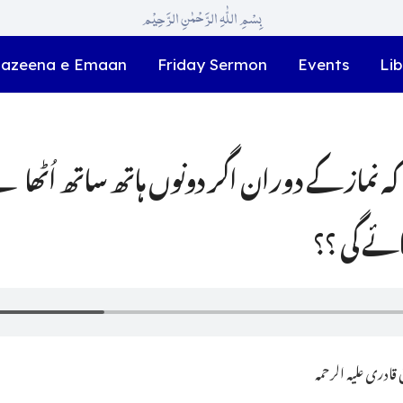
بِسْمِ اللّٰہِ الرَّحْمٰنِ الرَّحِیْم
azeena e Emaan
Friday Sermon
Events
Lib
ہ نماز کے دوران اگر دونوں ہاتھ ساتھ اُٹھا ل
ائے گی ؟؟
ادری علیہ الرحمہ