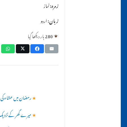
زمرہ:
نماز
زبان:
اردو
280
بار دیکھا گیا
★
رمضان میں عشاء کی نم
★
میرے گھر کے نزدیک ا