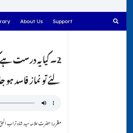
rary
About Us
Support
2۔ کیا یہ درست ہے ک
لئے تو نماز فاسد ہو ج
مقرر:
حضرت علامہ سید شاہ تراب الحق ق