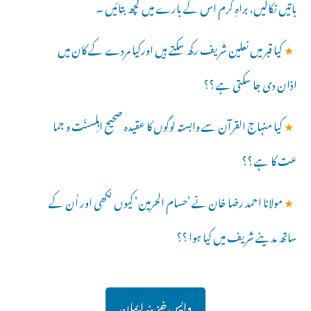
باتیں نکالیں، براہِ کرم اس کے بارے میں کچھ بتائیں ۔
★
کیا قبر میں نعلین شریف رکھ سکتے ہیں اورکیا مردے کے کان میں
اذان دی جا سکتی ہے ؟؟
★
کیا منہاج القرآن سے وابستہ لوگوں کا عقیدہ صحیح اہلِسنّت و جما
عت کا ہے ؟؟
★
مولانا احمد رضا خان نے ’حسام الحرمین‘ کیوں لکھی اور اُن کے
ساتھ مدینے شریف میں کیا ہوا ؟؟
واپس خزینہ ایمان