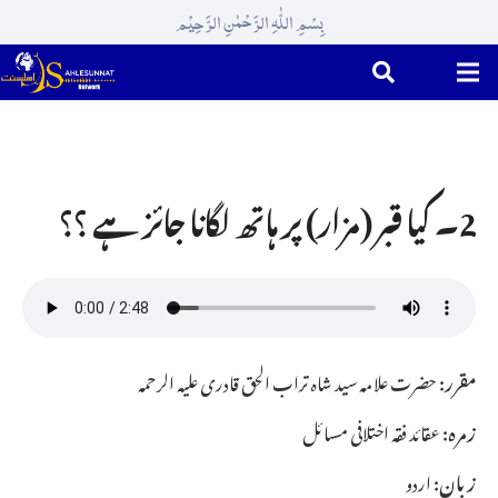
بِسْمِ اللّٰہِ الرَّحْمٰنِ الرَّحِیْم
2۔ کیا قبر (مزار) پر ہاتھ لگانا جائز ہے ؟؟
مقرر:
حضرت علامہ سید شاہ تراب الحق قادری علیہ الرحمہ
زمرہ:
عقائد فقہ اختلافی مسائل
زبان:
اردو