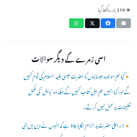
319
بار دیکھا گیا
اسی زمرے کے دیگر سوالات
★
کیا ہم موجودہ عیسائیوں کو حضرت عیسیٰ علیہ السلام کی قوم کہیں
گے اور کیا انہیں ہم اہلِ کتاب کہیں گے جبکہ وہ ’بائبل‘ کی مکمل
تعلیمات پر عمل نہیں کرتے۔
★
1۔اعلیٰ حضرت پر الزام لگایا جاتا ہے کہ انہوں نے دین میں نئی