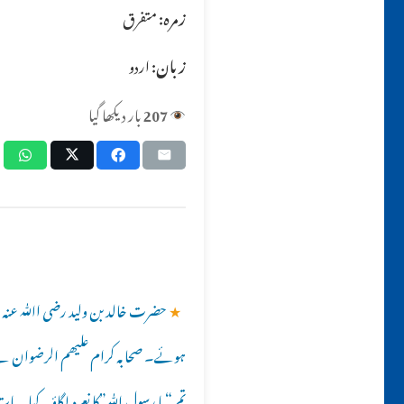
زمرہ:
متفرق
زبان:
اردو
207
بار دیکھا گیا
★
حضرت خالد بن ولید رضی اﷲ عنہ ا
ہوئے۔ صحابہ کرام علیھم الرضوان نے ح
تم “یا رسول ﷲ”کا نعرہ لگاؤ۔ کیا یہ 