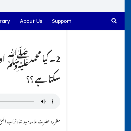
rary
About Us
Support
2۔ کیا محمدﷺ اور 
سکتا ہے ؟؟
مقرر:
حضرت علامہ سید شاہ تراب الحق ق