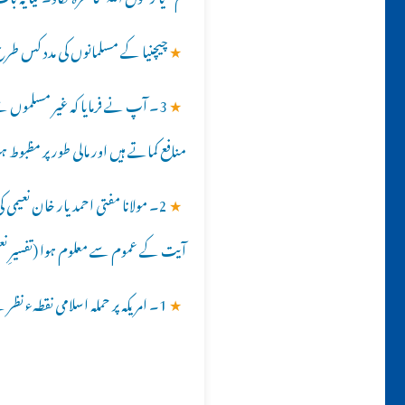
★
چیچنیا کے مسلمانوں کی مدد کس طر
★
3۔ آپ نے فرمایا کہ غیر مسلموں سے
منافع کماتے ہیں اور مالی طور پر مظبوط
★
آیت کے عموم سے معلوم ہوا (تفسیرِ نعیمی، صفحہ
★
1۔ امریکہ پر حملہ اسلامی نقطہء نظر سے صحیح ہے یا غلط؟؟