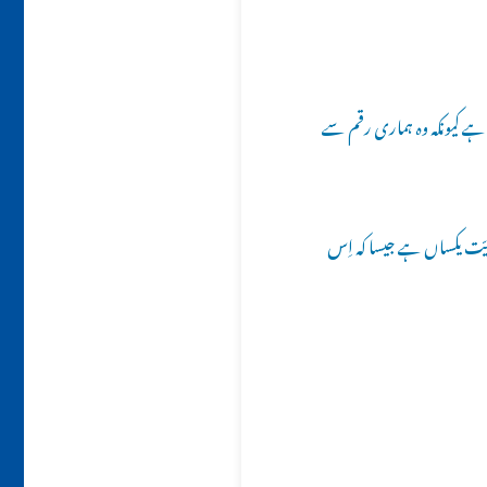
ز ہے کیونکہ وہ ہماری رقم سے
 ’14واں فائدہ: مرد و عورت دونوں کی دیّت یکساں ہے جیسا کہ اِس