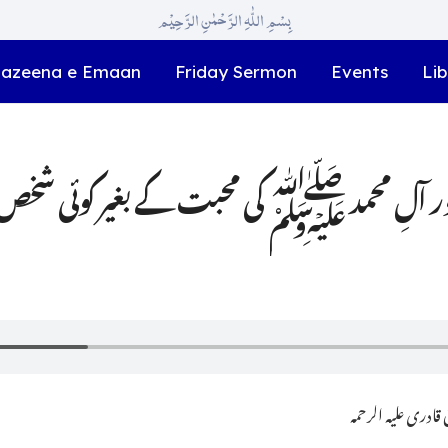
بِسْمِ اللّٰہِ الرَّحْمٰنِ الرَّحِیْم
azeena e Emaan
Friday Sermon
Events
Lib
آلِ محمد ﷺ کی محبت کے بغیر کوئی شخص 
ادری علیہ الرحمہ