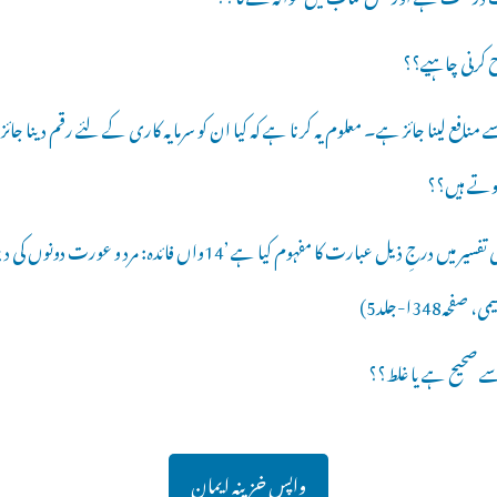
ح کرنی چاہیے؟؟
 منافع لینا جائز ہے۔ معلوم یہ کرنا ہے کہ کیا ان کو سرمایہ کاری کے لئے رقم دینا جائ
 ہوتے ہیں؟؟
2۔ مولانا مفتی احمد یار خان نعیمی کی تفسیر میں درجِ ذیل عبارت کا مفہوم کیا ہے
348ا-جلد5)
واپس خزینہ ایمان