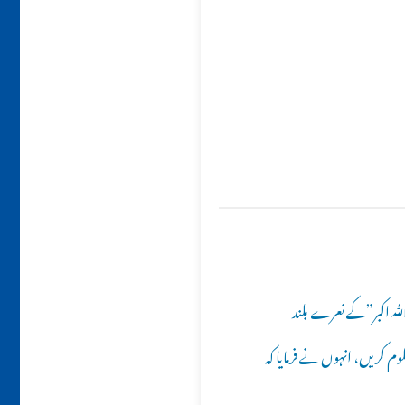
ﷲ اکبر”کے نعرے بلند
 کریں، انہوں نے فرمایا کہ