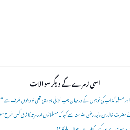
اسی زمرے کے دیگر سوالات
ور مسلِمہ کذاب کی فوجوں کے درمیان جب لڑائی ہو رہی تھی تو دونوں طرف سے “
ضرت خالد بن ولید رضی ﷲ عنہ سے کہا کہ مسلمانوں اور مرتد کا فرق کس طرح معلوم
بات درست ہے اور کس کتاب میں حوالہ ملے گا ؟؟