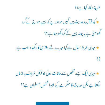
طریقہء کار کیا ہے؟؟
★
کیا قرآن وحدیث میں کہیں موجود ہے کہ زمین سورج کے گرد
گھومتی ہے یا چاند زمین کے گرد گھومتا ہے؟؟
★
میری عمر 19سال ہے کیا میرے لئے داڑھی کا رکھنا واجب ہے
؟؟
★
میری ایک ایسے شخص سے ملاقات ہوئی جو قرآن شریف پر ایمان
رکھتا ہے لیکن حدیث کا منکر ہے، کیا ایسا شخص مسلمان ہے؟؟