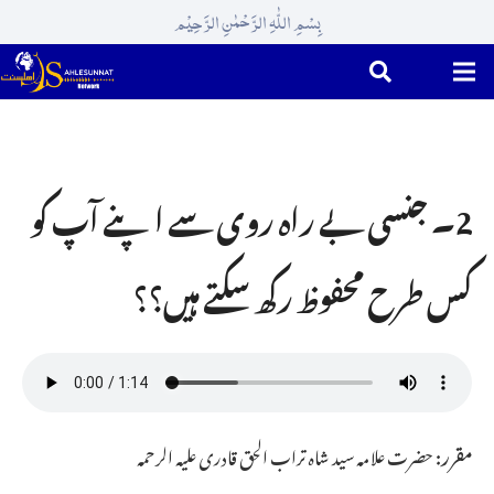
بِسْمِ اللّٰہِ الرَّحْمٰنِ الرَّحِیْم
2۔ جنسی بے راہ روی سے اپنے آپ کو
کس طرح محفوظ رکھ سکتے ہیں؟؟
مقرر:
حضرت علامہ سید شاہ تراب الحق قادری علیہ الرحمہ