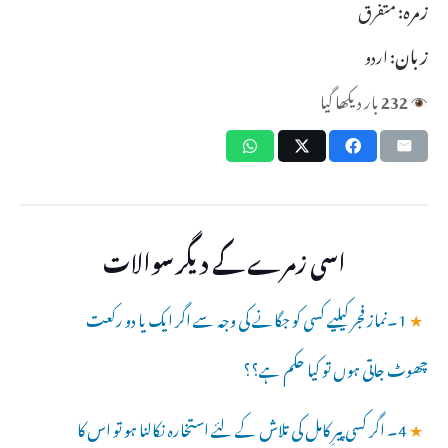
زمرہ:
متفرق
زبان:
اردو
232
بار دیکھا گیا
اسی زمرے کے دیگر سوالات
★
1۔نماز فجر کیلیے کسی کو جگانے کی وجہ سے اگر ایک یا دو رکعت
چھوٹ جاتی ہوں تو کیا حکم ہے؟؟
★
4۔ اگر کسی پیرِ کامل کی تلاش کے لئے استخارہ نکالنا ہو تو اس کا