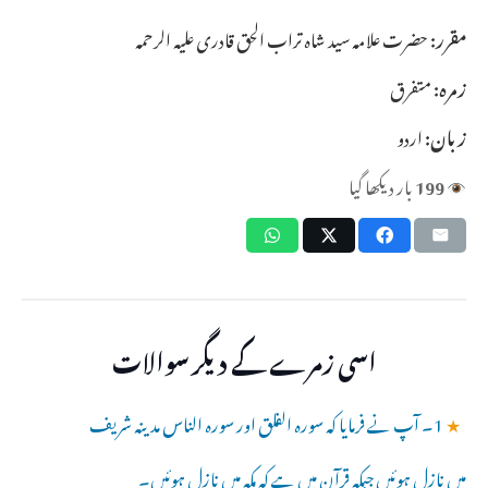
مقرر:
حضرت علامہ سید شاہ تراب الحق قادری علیہ الرحمہ
زمرہ:
متفرق
زبان:
اردو
199
بار دیکھا گیا
اسی زمرے کے دیگر سوالات
★
1۔ آپ نے فرمایا کہ سورہ الفلق اور سورہ الناس مدینہ شریف
میں نازل ہوئیں جبکہ قرآن میں ہے کہ مکہ میں نازل ہوئیں۔