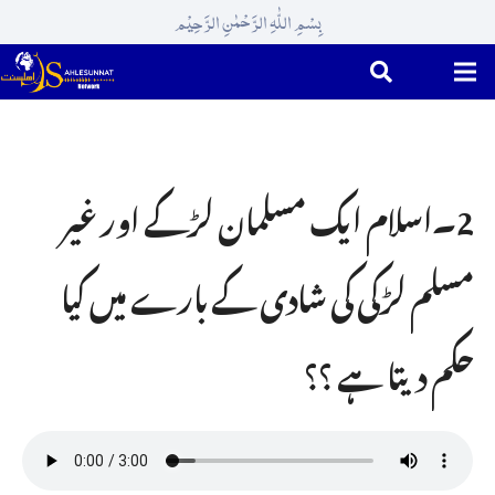
بِسْمِ اللّٰہِ الرَّحْمٰنِ الرَّحِیْم
2۔اسلام ایک مسلمان لڑکے اور غیر
مسلم لڑکی کی شادی کے بارے میں کیا
حکم دیتا ہے ؟؟