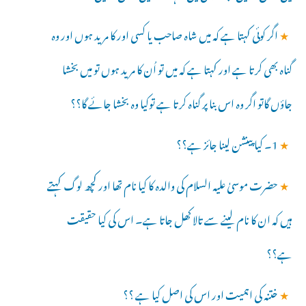
★
اگر کوئی کہتا ہے کہ میں شاہ صاحب یا کسی اور کا مرید ہوں اور وہ
گناہ بھی کرتا ہے اور کہتا ہے کہ میں تو اُن کا مرید ہوں تو میں بخشا
جاؤں گاتو اگر وہ اس بنا پر گناہ کرتا ہے توکیا وہ بخشا جائے گا؟؟
★
1۔ کیا پینشن لینا جائز ہے؟؟
★
حضرت موسیٰ علیہ السلام کی والدہ کا کیا نام تھا اور کچھ لوگ کہتے
ہیں کہ ان کا نام لینے سے تالا کھل جاتا ہے۔ اس کی کیا حقیقت
ہے؟؟
★
ختنہ کی اہمیت اور اس کی اصل کیا ہے ؟؟