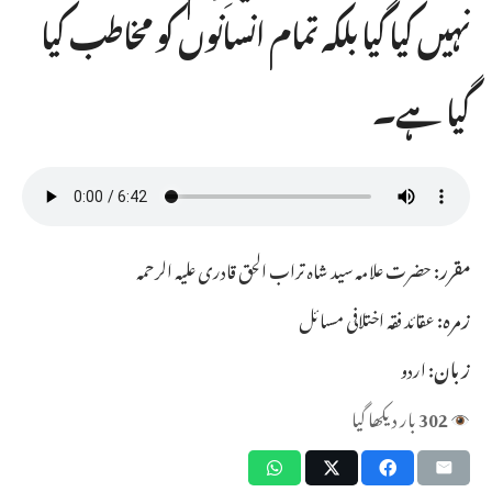
نہیں کیا گیا بلکہ تمام انسانوں کو مخاطب کیا
گیا ہے۔
مقرر:
حضرت علامہ سید شاہ تراب الحق قادری علیہ الرحمہ
زمرہ:
عقائد فقہ اختلافی مسائل
زبان:
اردو
302
بار دیکھا گیا