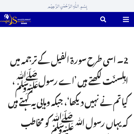
بِسْمِ اللّٰہِ الرَّحْمٰنِ الرَّحِیْم
2۔ اسی طرح سورۃ الفیل کے ترجمہ میں
اہلِسنّت لکھتے ہیں ’اے رسولﷺ،
کیا تم نے نہیں دیکھا‘، جبکہ وہابی یہ کہتے ہیں
کہ یہاں رسول ﷲ ﷺ کو مخاطب