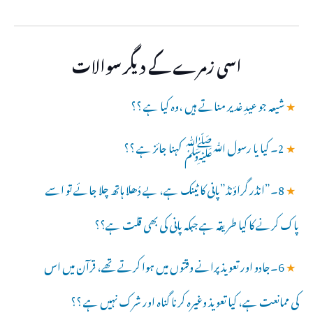
اسی زمرے کے دیگر سوالات
★
شیعہ جو عیدِ غدیر مناتے ہیں ،وہ کیا ہے ؟؟
★
2۔ کیا یا رسول ﷲﷺ کہنا جائز ہے ؟؟
★
8۔”انڈر گراؤنڈ”پانی کا ٹینک ہے، بے دُھلا ہاتھ چلا جائے تو اسے
پاک کرنے کا کیا طریقہ ہے جبکہ پانی کی بھی قلت ہے؟؟
★
6۔جادو اور تعویذ پرانے وقتوں میں ہوا کرتے تھے، قرآن میں اس
کی ممانعت ہے، کیا تعویذ وغیرہ کرنا گناہ اور شرک نہیں ہے ؟؟