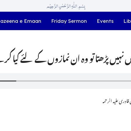
بِسْمِ اللّٰہِ الرَّحْمٰنِ الرَّحِیْم
azeena e Emaan
Friday Sermon
Events
Lib
ادری علیہ الرحمہ