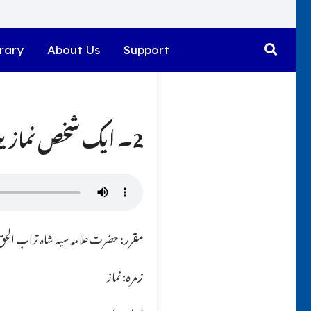
rary
About Us
Support
2۔ ایک شخص نمازیں نہیں پڑھتا تو وہ ان نمازوں کے لئے کیا کرے؟؟
مقرر:
حضرت علامہ سید شاہ تراب الحق ق
زمرہ:
نماز