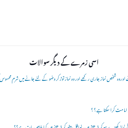
اسی زمرے کے دیگر سوالات
 اوروہ شخص نماز جاری رکھے اور وہ نماز توڑ کر وضو کے لئے جانے میں شرم محس
اقی نماز کھڑے ہو کر پڑھتے ہیں، نوافل بیٹھ کر پڑھنے میں کیا خاص بات ہے؟؟