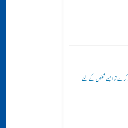
وس کرے تو ایسے شخص کے لئے