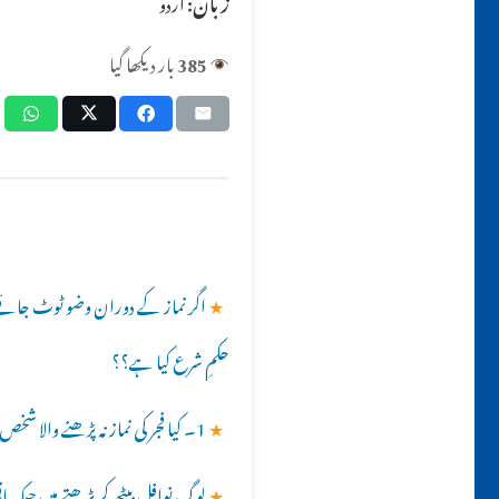
زبان:
اردو
385
بار دیکھا گیا
★
اگر نماز کے دوران وضو ٹوٹ جائے
حکمِ شرع کیا ہے؟؟
★
1۔ کیا فجر کی نماز نہ پڑھنے والا شخص اما مت کرا سکتا ہے ؟ ؟
★
لوگ نوافل بیٹھ کر پڑھتے ہیں جبکہ ب