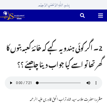
بِسْمِ اللّٰہِ الرَّحْمٰنِ الرَّحِیْم
2۔ اگر کوئی ہندو یہ کہے کہ خانۂ کعبہ بتوں کا
گھر تھا تو اسے کیا جواب دینا چاھیئے ؟؟
مقرر:
حضرت علامہ سید شاہ تراب الحق قادری علیہ الرحمہ