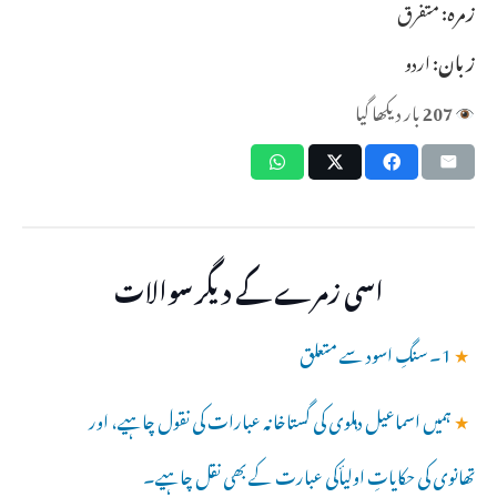
زمرہ:
متفرق
زبان:
اردو
207
بار دیکھا گیا
اسی زمرے کے دیگر سوالات
★
1۔ سنگِ اسود سے متعلق
★
ہمیں اسماعیل دہلوی کی گستاخانہ عبارات کی نقول چاہیے، اور
تھانوی کی حکایاتِ اولیأکی عبارت کے بھی نقل چاہیے۔