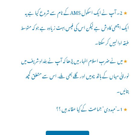
★
2۔ آپ نے ایک اسکول AMSکے نام سے شروع کیا ہے یہ
ایک اچھی کاوش ہے لیکن اس کی فیس بہت زیادہ ہے جو کہ متوسط
طبقہ ادا نہیں کر سکتا۔
★
میں نے ضربِ اسلام اخبار میں پڑھا کہ آپ نے بغداد شریف میں
نورانی میاں کے ہاتھ چومیں اور گلے بھی ملے، اس سے متعلق کچھ
بتائیں۔
★
1۔’مہدوی‘ جماعت کے کیا عقائد ہیں ؟؟