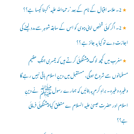
★
2۔ علامہ اقبال کے نام کے بعد ’رحمۃ ﷲ علیہ‘ کہنا کیسا ہے؟؟
★
2۔ اگر کوئی شخص اپنی بیوی کو اس کے سابقہ شوہر سے مدد لینے کی
اجازت دے تو کیا یہ جائز ہے ؟؟
★
مغرب میں کچھ لوگ پیشنگوئی کرتے ہیں کہ تیسری جنگِ عظیم
مسلمانوں سے شروع ہوگی، مستقبل میں دینِ اسلام باقی نہیں رہے گا
وغیرہ وغیرہ۔ براہِ کرم یہ بتائیں کہ ہمارے رسولﷺ نے دینِ
اسلام اور حضرت عیسیٰ علیہ السلام ے متعلق کیا پیشنگوئی فرمائی
ہے؟؟