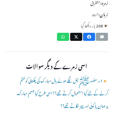
زمرہ:
متفرق
زبان:
اردو
208
بار دیکھا گیا
اسی زمرے کے دیگر سوالات
★
1۔ حضورﷺ تیل لگے ہوئے بال مبارک کی چکنائی کو ختم
کرنے کے لئے کیا استعمال کرتے تھے؟؟ اسی طرح کیا جسم مبارک
پر صابن یا کوئی اور چیز لگاتے تھے؟؟