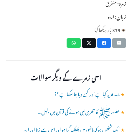
زمرہ:
متفرق
زبان:
اردو
379
بار دیکھا گیا
اسی زمرے کے دیگر سوالات
★
4۔ فدیہ کیا ہے اور کسے دیا جا سکتا ہے ؟؟
★
حضورﷺ کا آخری نبی ہونے کی قرآن میں دلیل۔
★
ایک شخص جو کہ ماضی میں بھٹک گیا ہو اور اس سے زنا اور ان