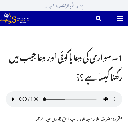
بِسْمِ اللّٰہِ الرَّحْمٰنِ الرَّحِیْم
1۔ سواری کی دعا یا کوئی اور دعا جیب میں
رکھنا کیسا ہے ؟؟
مقرر:
حضرت علامہ سید شاہ تراب الحق قادری علیہ الرحمہ