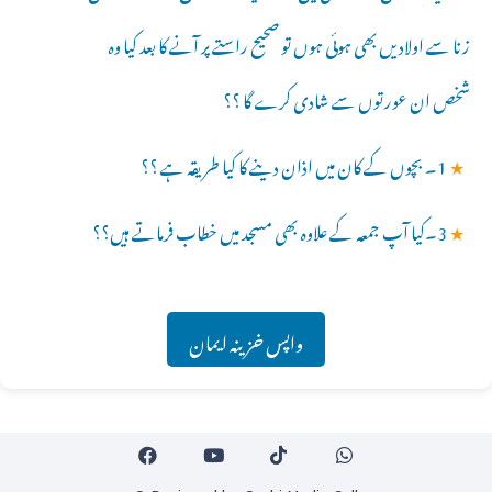
زنا سے اولادیں بھی ہوئی ہوں تو صحیح راستے پر آنے کا بعد کیا وہ
شخص ان عورتوں سے شادی کرے گا ؟؟
★
1۔ بچوں کے کان میں اذان دینے کا کیا طریقہ ہے ؟؟
★
3۔کیا آپ جمعہ کے علاوہ بھی مسجد میں خطاب فرماتے ہیں؟؟
واپس خزینہ ایمان