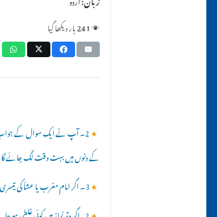
زبان:
اردو
241
بار دیکھا گیا
★
2۔ آپ نے ایک سوال کے جواب میں
کے دنوں میں بہت وقت لگ جائے گا، 
★
3۔ اگر امام مغرب یا عشأ کی تیسری رکعت میں بلند آواز سے قرأت (کچھ دیر) کرے تو کیا نماز ہو جائے گی ؟؟
★
2۔اگر وتر نماز میں کوئی غلطی ہو جائے تو کیا سجدہ سہو ادا کیا جائے گا ؟؟