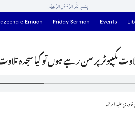
بِسْمِ اللّٰہِ الرَّحْمٰنِ الرَّحِیْم
azeena e Emaan
Friday Sermon
Events
Lib
ادری علیہ الرحمہ