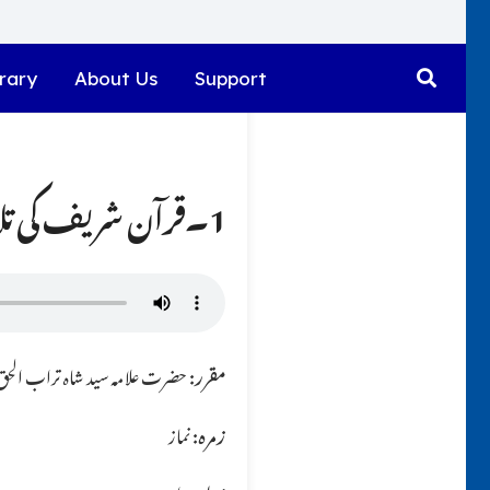
rary
About Us
Support
1۔قرآن شریف کی تلاوت کمپیوٹر پر سن رہے ہوں تو کیا سجدہ تلاوت واجب ہو گا ؟؟
مقرر:
حضرت علامہ سید شاہ تراب الحق ق
زمرہ:
نماز