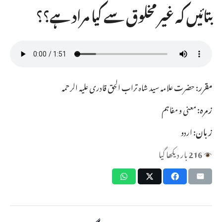
بتائیں کہ غیر مخلوق سے کیا مراد ہے؟؟
مقرر:
حضرت علامہ سید شاہ تراب الحق قادری علیہ الرحمہ
زمرہ:
معنی و مفاہم
زبان:
اردو
216
بار دیکھا گیا