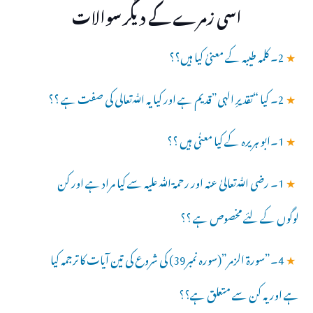
اسی زمرے کے دیگر سوالات
★
2۔ کلمہ طیبہ کے معنیٰ کیا ہیں؟؟
★
2۔ کیا “تقدیرِ الہی”قدیم ہے اور کیا یہ ﷲتعالی کی صفت ہے ؟؟
★
1۔ابو ہریرہ کے کیا معنٰی ہیں ؟؟
★
1۔ رضی ﷲتعالیٰ عنہ اور رحمۃ ﷲ علیہ سے کیا مراد ہے اور کن
لوگوں کے لئے مخصوص ہے ؟؟
★
4۔”سورۃ الزمر”(سورہ نمبر39) کی شروع کی تین آیات کا ترجمہ کیا
ہے اور یہ کن سے متعلق ہے؟؟