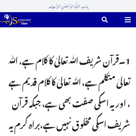
بِسْمِ اللّٰہِ الرَّحْمٰنِ الرَّحِیْم
1۔قرآن شریف ﷲ تعالیٰ کا کلام ہے، ﷲ
تعالیٰ متکلم ہے، ﷲ تعالیٰ کا کلام قدیم ہے
، اور یہ اسکی صفت بھی ہے، جبکہ قرآن
شریف اسکی مخلوق نہیں ہے،براہ کرم یہ