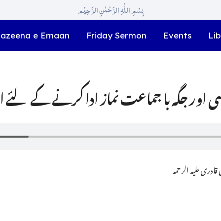
بِسْمِ اللّٰہِ الرَّحْمٰنِ الرَّحِیْم
azeena e Emaan
Friday Sermon
Events
Lib
ادری علیہ الرحمہ