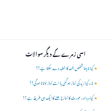
اسی زمرے کے دیگر سوالات
★
کیا نابینا شخص جمعہ کا خطبہ دے سکتا ہے ؟؟
★
2۔کیا زید کی نماز ہو گئی یا اسے نماز لوٹانا ہو گی؟؟
★
کیا مرد اور عورت کا نماز پڑھنے کا ایک ہی طریقہ ہے ؟؟