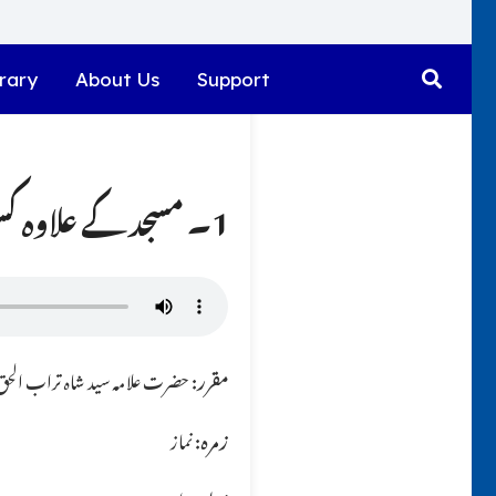
rary
About Us
Support
1۔ مسجد کے علاوہ کسی اور جگہ با جماعت نماز ادا کرنے کے لئے اذان ضروری ہے؟؟
مقرر:
حضرت علامہ سید شاہ تراب الحق ق
زمرہ:
نماز