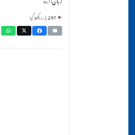
زبان:
اردو
297
بار دیکھا گیا