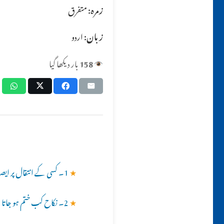
زمرہ:
متفرق
زبان:
اردو
158
بار دیکھا گیا
★
1۔ کسی کے انتقال پر ایصالِ ثواب کے لیے قرآن خوانی کرنا کیسا ہے؟؟ 2۔کیا اور وجوہات کے لیے بھی قرآن خوانی کر سکتے ہیں ؟؟
★
2۔ نکاح کب ختم ہو جاتا ہے؟؟