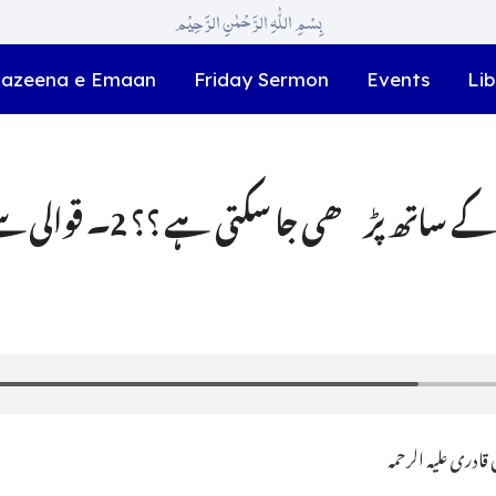
بِسْمِ اللّٰہِ الرَّحْمٰنِ الرَّحِیْم
azeena e Emaan
Friday Sermon
Events
Lib
1۔ کیا نعت میوزک کے ساتھ 
ادری علیہ الرحمہ