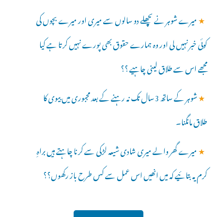
★
میرے شوہر نے پچھلے دو سالوں سے میری اور میرے بچوں کی
کوئی خبر نہیں لی اور وہ ہمارے حقوق بھی پورے نہیں کرتا ہے کیا
مجھے اس سے طلاق لینی چاہیے ؟؟
★
شوہر کے ساتھ 3سال تک نہ رہنے کے بعد مجبوری میں بیوی کا
طلاق مانگنا۔
★
میرے گھر والے میری شادی شیعہ لڑکی سے کرنا چاہتے ہیں براہِ
کرم یہ بتائیے کہ میں انھیں اس عمل سے کس طرح باز رکھوں؟؟