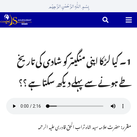
بِسْمِ اللّٰہِ الرَّحْمٰنِ الرَّحِیْم
1۔ کیا لڑکا اپنی منگیتر کو شادی کی تاریخ
طے ہونے سے پہلے دیکھ سکتا ہے ؟؟
مقرر:
حضرت علامہ سید شاہ تراب الحق قادری علیہ الرحمہ