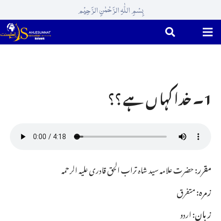
بِسْمِ اللّٰہِ الرَّحْمٰنِ الرَّحِیْم
1۔ خدا کہا ں ہے ؟؟
مقرر:
حضرت علامہ سید شاہ تراب الحق قادری علیہ الرحمہ
زمرہ:
متفرق
زبان:
اردو