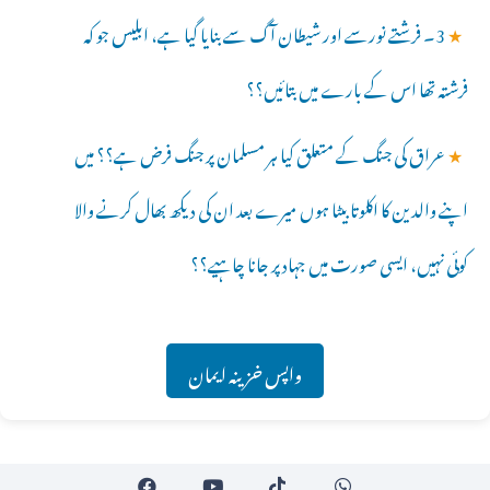
★
3۔ فرشتے نورسے اور شیطان آگ سے بنایا گیا ہے، ابلیس جو کہ
فرشتہ تھا اس کے بارے میں بتائیں؟؟
★
عراق کی جنگ کے متعلق کیا ہر مسلمان پر جنگ فرض ہے؟؟ میں
اپنے والدین کا اکلوتا بیٹا ہوں میرے بعد ان کی دیکھ بھال کرنے والا
کوئی نہیں، ایسی صورت میں جہادپر جانا چاہیے؟؟
واپس خزینہ ایمان