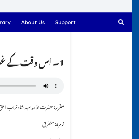
rary
About Us
Support
1۔ اس وقت کے غوث کون ہیں ؟؟
مقرر:
حضرت علامہ سید شاہ تراب الحق ق
زمرہ:
متفرق