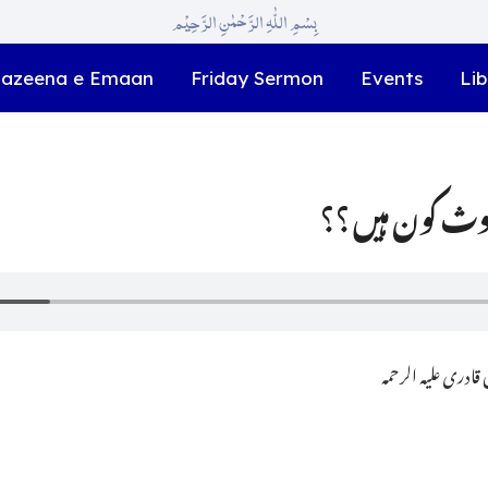
بِسْمِ اللّٰہِ الرَّحْمٰنِ الرَّحِیْم
azeena e Emaan
Friday Sermon
Events
Lib
ادری علیہ الرحمہ