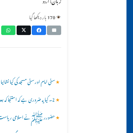
زبان:
اردو
170
بار دیکھا گیا
★
سنّی امام اور سنّی مسجد کی کیا نشانی
★
2۔ کیا یہ ضروری ہے کہ استنجا کہ بعد صابن سے ہاتھ دھوئے جائیں؟؟
★
حضورر ﷺنے اسلامی ریاست کی 