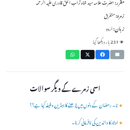
مقرر:
حضرت علامہ سید شاہ تراب الحق قادری علیہ الرحمہ
زمرہ:
متفرق
زبان:
اردو
231
بار دیکھا گیا
اسی زمرے کے دیگر سوالات
★
2۔ رمضان کے دنوں میں پڑھنے کا بہترین وظیفہ کیا ہے؟؟
★
اولاد کا والدین کی نافرمانی کرنا۔