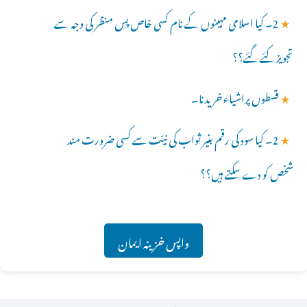
★
2۔ کیا اسلامی مہینوں کے نام کسی خاص پسِ منظر کی وجہ سے
تجویز کئے گئے؟؟
★
قسطوں پراشیاء خریدنا۔
★
2۔ کیا سود کی رقم بغیر ثواب کی نیّت سے کسی ضرورت مند
شخص کو دے سکتے ہیں؟؟
واپس خزینہ ایمان