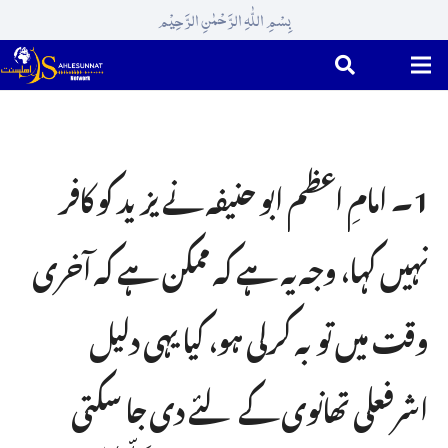
بِسْمِ اللّٰہِ الرَّحْمٰنِ الرَّحِیْم
1۔ امامِ اعظم ابو حنیفہ نے یزید کو کافر
نہیں کہا، وجہ یہ ہے کہ ممکن ہے کہ آخری
وقت میں توبہ کرلی ہو، کیا یہی دلیل
اشرفعلی تھانوی کے لئے دی جا سکتی