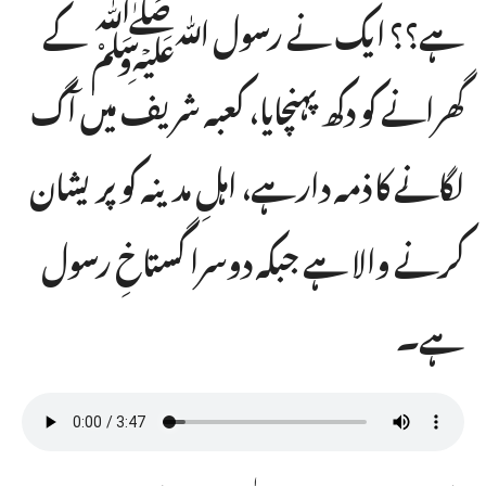
ہے؟؟ ایک نے رسول ﷲﷺ کے
گھرانے کو دکھ پہنچایا، کعبہ شریف میں آگ
لگانے کا ذمہ دارہے، اہلِ مدینہ کو پریشان
کرنے والا ہے جبکہ دوسرا گستاخِ رسول
ہے۔