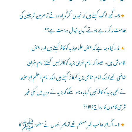
★
6۔ کچھ لوگ کہتے ہیں کہ نجدی اگر گمراہ ہوتے تو حرمین شریفین کی
خدمت نہ کر رہے ہوتے، کیا یہ خیال درست ہے؟؟
★
2۔ کیا وجہ ہے کہ بعض علماء یزید کو کافر کہتے ہیں اور بعض
خاموش ہیں۔ جیسا کہ امام غزالی یزید کو کافرنہیں کہتے(امام غزالی
شافعی تھے) جبکہ امام شافعی یزید کو کافر کہتے ہیں جبکہ امامِ اعظم ابو حنیفہ
نے بھی یزید کو کافرنہیں کہاباوجود اسکے کہ یزید نے دین میں کئی غیر
شرعی کاموں کا رواج ڈالا؟؟
★
1۔ اگر ابو طالب غیر مسلم تھے تو پھر انہوں نے حضورﷺ کا