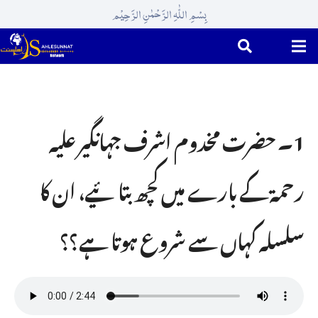
بِسْمِ اللّٰہِ الرَّحْمٰنِ الرَّحِیْم
1۔ حضرت مخدوم اشرف جہانگیر علیہ
رحمۃ کے بارے میں کچھ بتائیے، ان کا
سلسلہ کہاں سے شروع ہوتا ہے؟؟