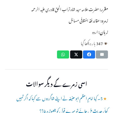
مقرر:
حضرت علامہ سید شاہ تراب الحق قادری علیہ الرحمہ
زمرہ:
عقائد فقہ اختلافی مسائل
زبان:
اردو
347
بار دیکھا گیا
اسی زمرے کے دیگر سوالات
★
5۔ کیا امامِ اعظم ابو حنیفہ نے اپنے شاگردوں سے کہا کہ اگر تمہیں
کوئی حدیث مل جائے تو میرے قول کو چھوڑ دینا؟؟