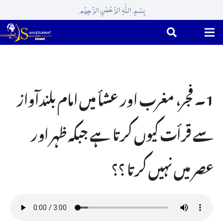
بِسْمِ اللّٰہِ الرَّحْمٰنِ الرَّحِیْم
1۔ فجر، مغرب اور عشأ میں امام بلندآواز
سے قرأت کیوں کرتا ہے جبکہ ظہر اور
عصر میں نہیں کرتا ؟؟