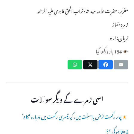
مقرر:
حضرت علامہ سید شاہ تراب الحق قادری علیہ الرحمہ
زمرہ:
نماز
زبان:
اردو
194
بار دیکھا گیا
اسی زمرے کے دیگر سوالات
★
چار رکعت فرض یا سنّت میں، کیا تیسری رکعت میں دوبارہ ’ثناء‘
پڑھنا ہو گی ؟؟