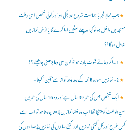
★
جب نمازِ فجر با جماعت شروع ہو چکی ہو اور کوئی شخص اسی وقت
مسجد میں داخل ہو تو کیا وہ پہلے سنّتیں ادا کرے گا یا فرض نماز میں
شامل ہو گا؟؟
★
1۔اگر دعائے قنوت یاد نہ ہو تو کون سی دعا پڑھنی چاھیئے ؟؟
★
2۔نماز میں سورہ فاتحہ کے بعد بلند آواز سے’ آمین ‘کہنا ۔
★
ایک شخص جس کی عمر 39سال ہے اور وہ 16سال کی عمر میں
سنِ بلوغت کو پہنچا تھا اب وہ قضا نمازیں پڑھنا چاہتا ہو تو اب اسے
کس طرح اور کل کتنی نمازیں اور کتنے سالوں کی نمازیں پڑھنا ہوں گی